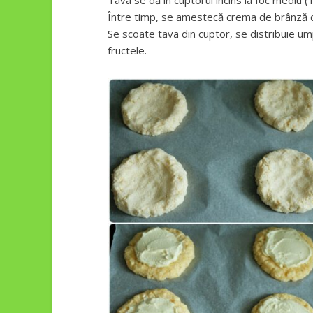
Tava se dă în cuptorul încins la foc mediu 
Între timp, se amestecă crema de brânză cu
Se scoate tava din cuptor, se distribuie um
fructele.