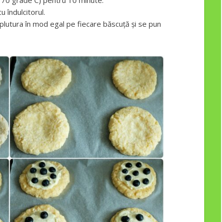
(170 grade C) pentru 10 minute.
 îndulcitorul.
plutura în mod egal pe fiecare băscuță și se pun