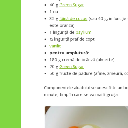
40 g
Green Sugar
1 ou
35 g
făină de cocos
(sau 40 g, în funcție
este brânza)
1 linguriță de
psyllium
½ linguriță praf de copt
vanilie
pentru umplutură:
180 g cremă de brânză (almette)
20 g
Green Sugar
50 g fructe de pădure (afine, zmeură, c
Componentele aluatului se unesc într-un bol
minute, timp în care se va mai îngroșa.