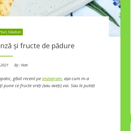
turi, băuturi
nză și fructe de pădure
 2021
By :
Nati
mpatic, găsit recent pe
Instagram
, așa cum m-a
i pune ce fructe vreți (sau aveți) voi. Sau le puteți