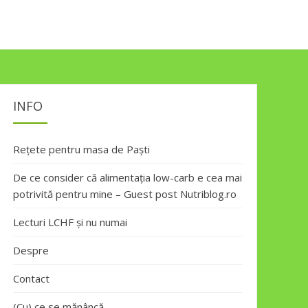
INFO
Rețete pentru masa de Paști
De ce consider că alimentația low-carb e cea mai
potrivită pentru mine – Guest post Nutriblog.ro
Lecturi LCHF și nu numai
Despre
Contact
(Cu) ce se mănâncă