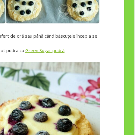
 sfert de oră sau până când băscuțele încep a se
 pot pudra cu
Green Sugar pudră
.