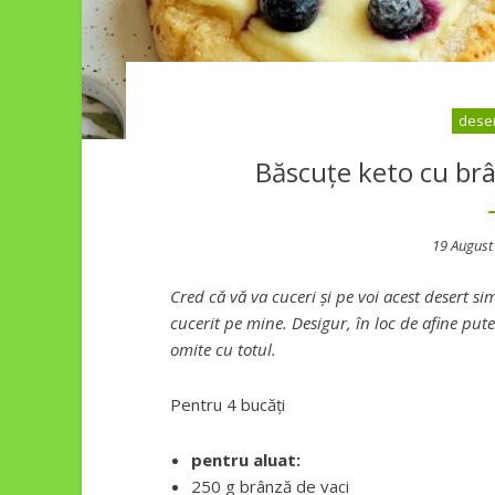
deser
Băscuțe keto cu brâ
Posted
19 August
on
Cred că vă va cuceri și pe voi acest desert si
cucerit pe mine. Desigur, în loc de afine puteț
omite cu totul.
Pentru 4 bucăți
pentru aluat:
250 g brânză de vaci