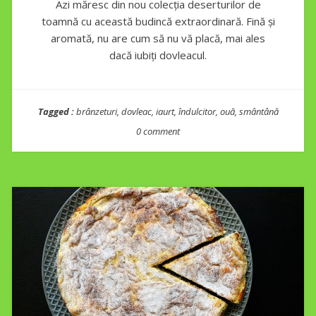
Azi măresc din nou colecția deserturilor de
toamnă cu această budincă extraordinară. Fină și
aromată, nu are cum să nu vă placă, mai ales
dacă iubiți dovleacul.
Tagged :
brânzeturi
,
dovleac
,
iaurt
,
îndulcitor
,
ouă
,
smântână
0 comment