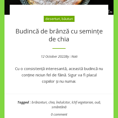
deserturi, băuturi
Budincă de brânză cu semințe
de chia
12 October 2022
By :
Nati
Posted on
Cu o consistență interesantă, această budincă nu
conține niciun fel de făină. Sigur va fi placul
copiilor și nu numai.
Tagged :
brânzeturi
,
chia
,
îndulcitor
,
lchf vegetarian
,
ouă
,
smântână
0 comment