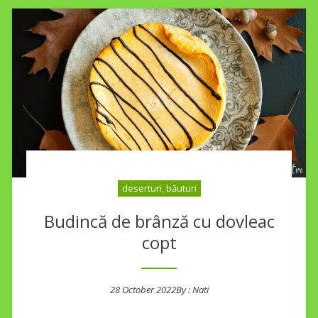
deserturi, băuturi
Budincă de brânză cu dovleac
copt
28 October 2022
By :
Nati
Posted on