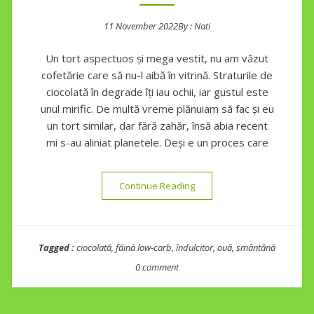
11 November 2022
By :
Nati
Posted on
Un tort aspectuos și mega vestit, nu am văzut
cofetărie care să nu-l aibă în vitrină. Straturile de
ciocolată în degrade îți iau ochii, iar gustul este
unul mirific. De multă vreme plănuiam să fac și eu
un tort similar, dar fără zahăr, însă abia recent
mi s-au aliniat planetele. Deși e un proces care
“Tort Trio mousse de ciocola
Continue Reading
Tagged :
ciocolată
,
făină low-carb
,
îndulcitor
,
ouă
,
smântână
0 comment