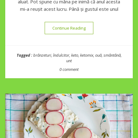
aluat. Pot spune cu mâna pe inimă că anul acesta
mi-a reușit acest lucru. Până și gustul este unul
“Pască din Ketomix”
Continue Reading
Tagged :
brânzeturi
,
îndulcitor
,
keto
,
ketomix
,
ouă
,
smântână
,
unt
0 comment