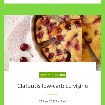
deserturi, băuturi
Clafoutis low-carb cu vișine
29 June 2022
By :
Nati
Posted on