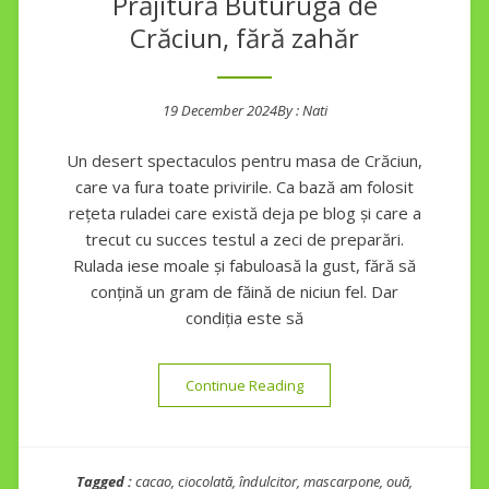
Prăjitură Buturuga de
Crăciun, fără zahăr
19 December 2024
By :
Nati
Posted on
Un desert spectaculos pentru masa de Crăciun,
care va fura toate privirile. Ca bază am folosit
rețeta ruladei care există deja pe blog și care a
trecut cu succes testul a zeci de preparări.
Rulada iese moale și fabuloasă la gust, fără să
conțină un gram de făină de niciun fel. Dar
condiția este să
“Prăjitură Buturuga de Crăci
Continue Reading
Tagged :
cacao
,
ciocolată
,
îndulcitor
,
mascarpone
,
ouă
,