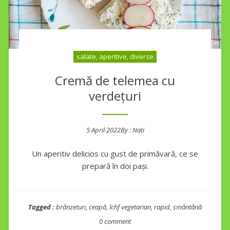
salate, aperitive, diverse
Cremă de telemea cu
verdețuri
5 April 2022
By :
Nati
Posted on
Un aperitiv delicios cu gust de primăvară, ce se
prepară în doi pași.
Tagged :
brânzeturi
,
ceapă
,
lchf vegetarian
,
rapid
,
smântână
0 comment