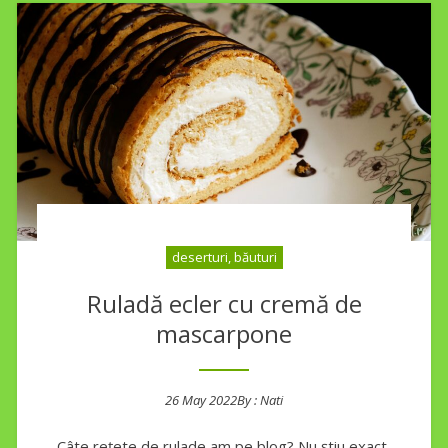
deserturi, băuturi
Ruladă ecler cu cremă de
mascarpone
26 May 2022
By :
Nati
Posted on
Câte rețete de rulade am pe blog? Nu știu exact,