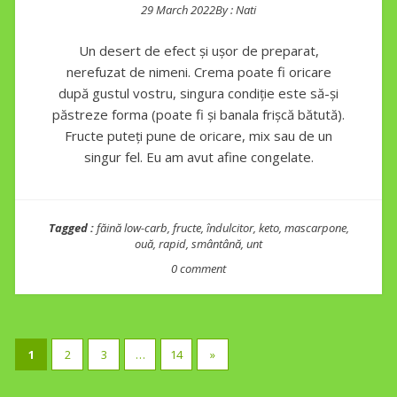
29 March 2022
By :
Nati
Posted on
Un desert de efect și ușor de preparat,
nerefuzat de nimeni. Crema poate fi oricare
după gustul vostru, singura condiție este să-și
păstreze forma (poate fi și banala frișcă bătută).
Fructe puteți pune de oricare, mix sau de un
singur fel. Eu am avut afine congelate.
Tagged :
făină low-carb
,
fructe
,
îndulcitor
,
keto
,
mascarpone
,
ouă
,
rapid
,
smântână
,
unt
0 comment
Posts
1
2
3
…
14
»
pagination