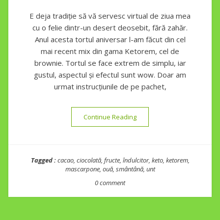
E deja tradiție să vă servesc virtual de ziua mea
cu o felie dintr-un desert deosebit, fără zahăr.
Anul acesta tortul aniversar l-am făcut din cel
mai recent mix din gama Ketorem, cel de
brownie. Tortul se face extrem de simplu, iar
gustul, aspectul și efectul sunt wow. Doar am
urmat instrucțiunile de pe pachet,
“Tort de ciocolată cu zmeur
Continue Reading
Tagged :
cacao
,
ciocolată
,
fructe
,
îndulcitor
,
keto
,
ketorem
,
mascarpone
,
ouă
,
smântână
,
unt
0 comment