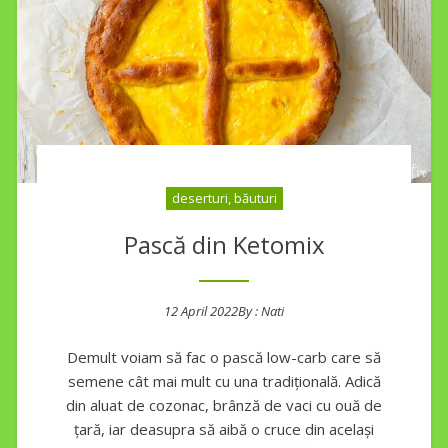
deserturi, băuturi
Pască din Ketomix
12 April 2022
By :
Nati
Posted on
Demult voiam să fac o pască low-carb care să
semene cât mai mult cu una tradițională. Adică
din aluat de cozonac, brânză de vaci cu ouă de
țară, iar deasupra să aibă o cruce din același