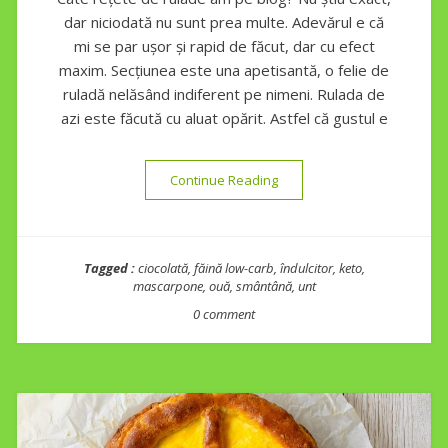
dar niciodată nu sunt prea multe. Adevărul e că
mi se par ușor și rapid de făcut, dar cu efect
maxim. Secțiunea este una apetisantă, o felie de
ruladă nelăsând indiferent pe nimeni. Rulada de
azi este făcută cu aluat opărit. Astfel că gustul e
“Ruladă ecler cu cremă de 
Continue Reading
Tagged :
ciocolată
,
făină low-carb
,
îndulcitor
,
keto
,
mascarpone
,
ouă
,
smântână
,
unt
0 comment