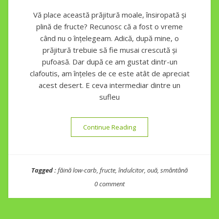
Vă place această prăjitură moale, însiropată și
plină de fructe? Recunosc că a fost o vreme
când nu o înțelegeam. Adică, după mine, o
prăjitură trebuie să fie musai crescută și
pufoasă. Dar după ce am gustat dintr-un
clafoutis, am înțeles de ce este atât de apreciat
acest desert. E ceva intermediar dintre un
sufleu
“Clafoutis low-carb cu vișine
Continue Reading
Tagged :
făină low-carb
,
fructe
,
îndulcitor
,
ouă
,
smântână
0 comment