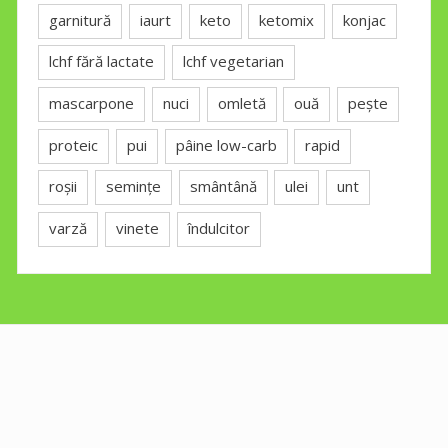
garnitură
iaurt
keto
ketomix
konjac
lchf fără lactate
lchf vegetarian
mascarpone
nuci
omletă
ouă
pește
proteic
pui
pâine low-carb
rapid
roșii
semințe
smântână
ulei
unt
varză
vinete
îndulcitor