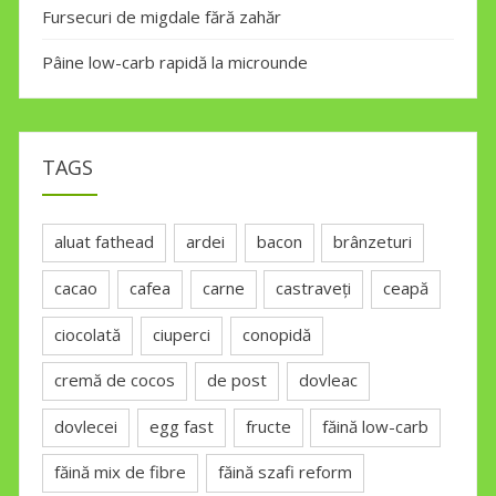
Fursecuri de migdale fără zahăr
Pâine low-carb rapidă la microunde
TAGS
aluat fathead
ardei
bacon
brânzeturi
cacao
cafea
carne
castraveți
ceapă
ciocolată
ciuperci
conopidă
cremă de cocos
de post
dovleac
dovlecei
egg fast
fructe
făină low-carb
făină mix de fibre
făină szafi reform