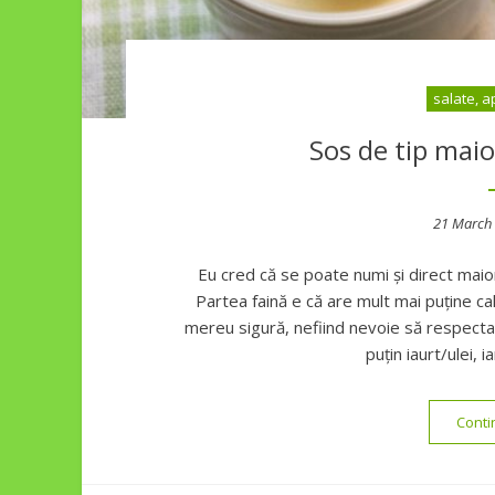
salate, a
Sos de tip mai
Posted
21 March
on
Eu cred că se poate numi și direct maione
Partea faină e că are mult mai puține cal
mereu sigură, nefiind nevoie să respectați
puțin iaurt/ulei, 
Conti