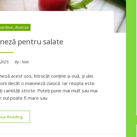
peritive, diverse
oneză pentru salate
 2025
By :
Nati
ză acest sos, întrucât conține și ouă, și ulei.
orii decât o maioneză clasică. Iar reușita este
 cantități stricte. Puteți pune mai mult sau mai
iar oul poate fi mare sau
“Sos de tip maioneză pentru salate”
nue Reading