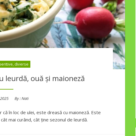
peritive, diverse
u leurdă, ouă și maioneză
 2025
By :
Nati
r că în loc de ulei, este dreasă cu maioneză. Este
i cât mai curând, cât ține sezonul de leurdă.