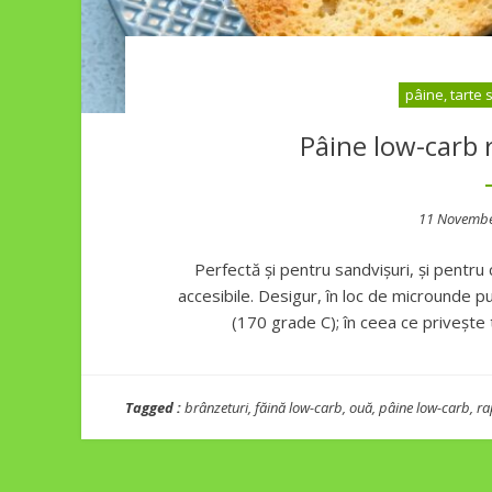
pâine, tarte 
Pâine low-carb 
Posted
11 Novembe
on
Perfectă și pentru sandvișuri, și pentru
accesibile. Desigur, în loc de microunde pu
(170 grade C); în ceea ce privește 
Tagged :
brânzeturi
,
făină low-carb
,
ouă
,
pâine low-carb
,
ra