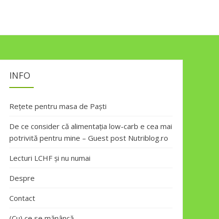
INFO
Rețete pentru masa de Paști
De ce consider că alimentația low-carb e cea mai
potrivită pentru mine – Guest post Nutriblog.ro
Lecturi LCHF și nu numai
Despre
Contact
(Cu) ce se mănâncă