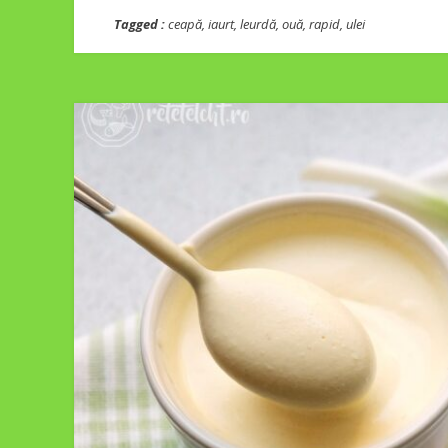
Tagged :
ceapă
,
iaurt
,
leurdă
,
ouă
,
rapid
,
ulei