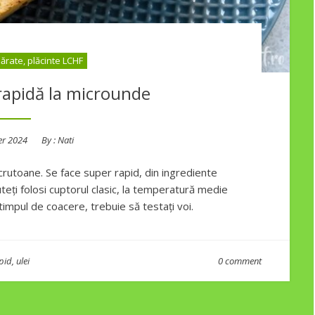
sărate, plăcinte LCHF
rapidă la microunde
r 2024
By :
Nati
 crutoane. Se face super rapid, din ingrediente
teți folosi cuptorul clasic, la temperatură medie
timpul de coacere, trebuie să testați voi.
pid
,
ulei
0 comment