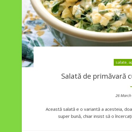
salate, a
Salată de primăvară c
Posted
26 March
on
Această salată e o variantă a acesteia, doa
super bună, chiar insist să o încercaț