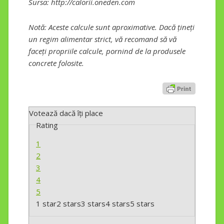
Sursa: http://calorii.oneden.com
Notă: Aceste calcule sunt aproximative. Dacă țineți
un regim alimentar strict, vă recomand să vă
faceți propriile calcule, pornind de la produsele
concrete folosite.
Votează dacă îți place
Rating
1
2
3
4
5
1 star
2 stars
3 stars
4 stars
5 stars