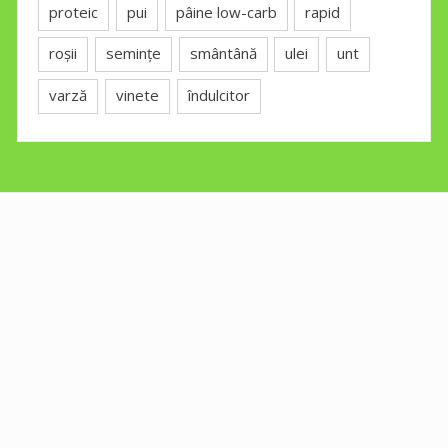
proteic
pui
pâine low-carb
rapid
roșii
semințe
smântână
ulei
unt
varză
vinete
îndulcitor