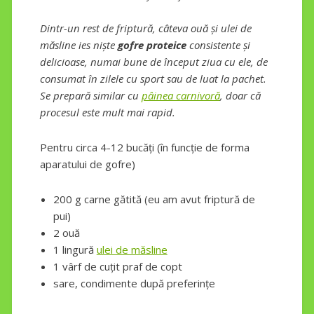
Dintr-un rest de friptură, câteva ouă și ulei de
măsline ies niște
gofre proteice
consistente și
delicioase, numai bune de început ziua cu ele, de
consumat în zilele cu sport sau de luat la pachet.
Se prepară similar cu
pâinea carnivoră
, doar că
procesul este mult mai rapid.
Pentru circa 4-12 bucăți (în funcție de forma
aparatului de gofre)
200 g carne gătită (eu am avut friptură de
pui)
2 ouă
1 lingură
ulei de măsline
1 vârf de cuțit praf de copt
sare, condimente după preferințe