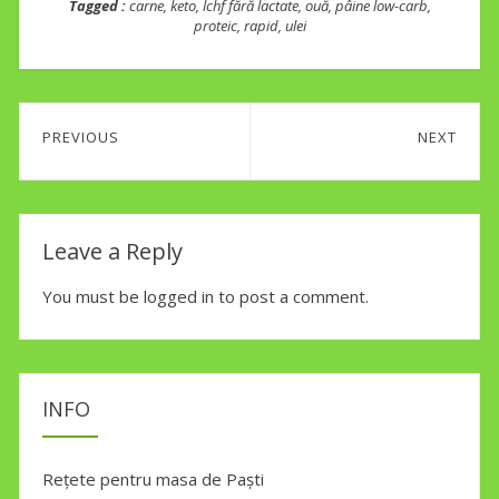
Tagged :
carne
,
keto
,
lchf fără lactate
,
ouă
,
pâine low-carb
,
proteic
,
rapid
,
ulei
Post
PREVIOUS
NEXT
navigation
Previous
Next
post:
post:
Leave a Reply
You must be
logged in
to post a comment.
INFO
Rețete pentru masa de Paști