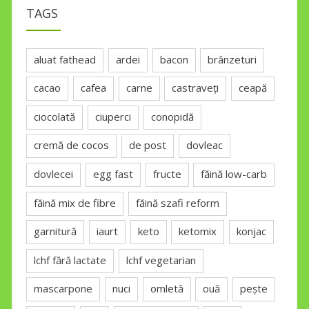
TAGS
aluat fathead
ardei
bacon
brânzeturi
cacao
cafea
carne
castraveți
ceapă
ciocolată
ciuperci
conopidă
cremă de cocos
de post
dovleac
dovlecei
egg fast
fructe
făină low-carb
făină mix de fibre
făină szafi reform
garnitură
iaurt
keto
ketomix
konjac
lchf fără lactate
lchf vegetarian
mascarpone
nuci
omletă
ouă
pește