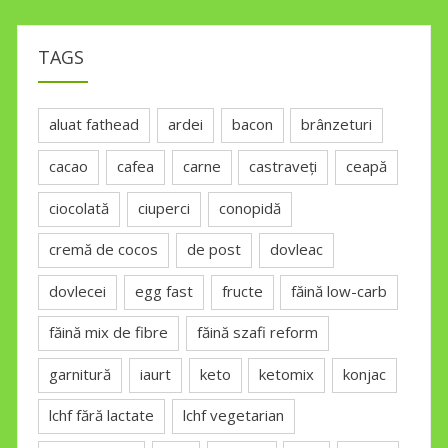
TAGS
aluat fathead
ardei
bacon
brânzeturi
cacao
cafea
carne
castraveți
ceapă
ciocolată
ciuperci
conopidă
cremă de cocos
de post
dovleac
dovlecei
egg fast
fructe
făină low-carb
făină mix de fibre
făină szafi reform
garnitură
iaurt
keto
ketomix
konjac
lchf fără lactate
lchf vegetarian