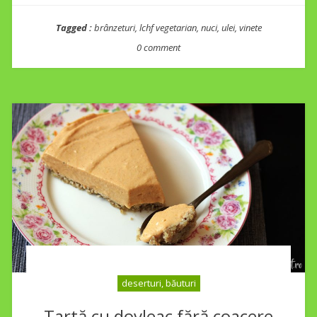
Tagged :
brânzeturi
,
lchf vegetarian
,
nuci
,
ulei
,
vinete
0 comment
deserturi, băuturi
Tartă cu dovleac fără coacere