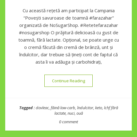
Cu această rețetă am participat la Campania
“Povești savuroase de toamnă #farazahar”
organizată de NoSugarShop. #Retetefarazahar
#nosugarshop O prăjitură delicioasă cu gust de
toamnă, fără lactate. Opțional, se poate unge cu
o cremă făcută din cremă de brânză, unt și
îndulcitor, dar trebuie să țineți cont de faptul că
asta îi va adăuga și carbohidrați,
“Prăjitură keto cu dovleac și 
Continue Reading
Tagged :
dovleac
,
făină low-carb
,
îndulcitor
,
keto
,
lchf fără
lactate
,
nuci
,
ouă
0 comment