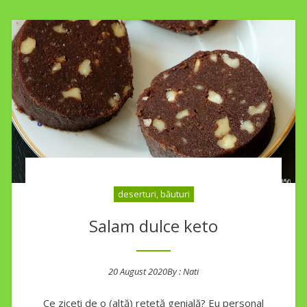
deserturi, băuturi
Salam dulce keto
20 August 2020
By :
Nati
Posted on
Ce ziceți de o (altă) rețetă genială? Eu personal