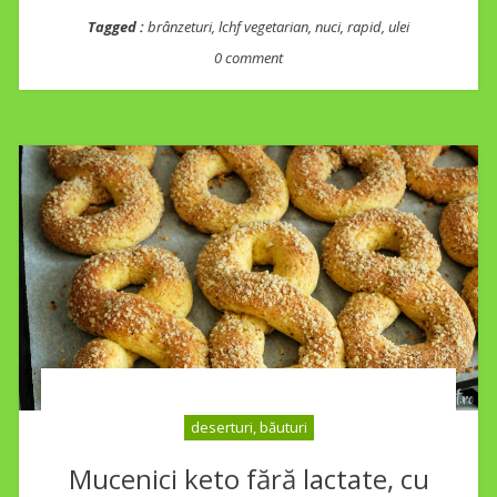
Tagged :
brânzeturi
,
lchf vegetarian
,
nuci
,
rapid
,
ulei
0 comment
deserturi, băuturi
Mucenici keto fără lactate, cu