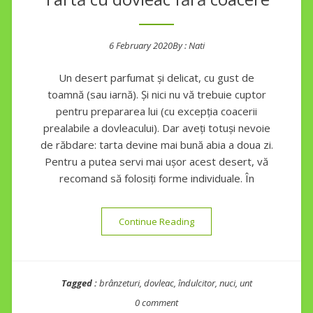
6 February 2020
By :
Nati
Posted on
Un desert parfumat și delicat, cu gust de
toamnă (sau iarnă). Și nici nu vă trebuie cuptor
pentru prepararea lui (cu excepția coacerii
prealabile a dovleacului). Dar aveți totuși nevoie
de răbdare: tarta devine mai bună abia a doua zi.
Pentru a putea servi mai ușor acest desert, vă
recomand să folosiți forme individuale. În
“Tartă cu dovleac fără coace
Continue Reading
Tagged :
brânzeturi
,
dovleac
,
îndulcitor
,
nuci
,
unt
0 comment