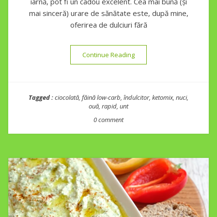
iarnă, pot fi un cadou excelent. Cea mai bună (și
mai sinceră) urare de sănătate este, după mine,
oferirea de dulciuri fără
“Fursecuri keto cu nucă”
Continue Reading
Tagged :
ciocolată
,
făină low-carb
,
îndulcitor
,
ketomix
,
nuci
,
ouă
,
rapid
,
unt
0 comment