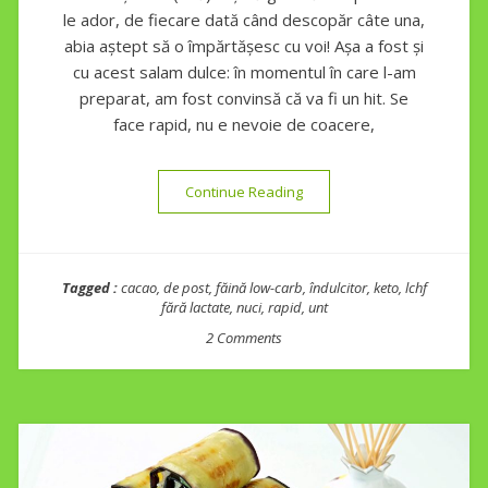
le ador, de fiecare dată când descopăr câte una,
abia aștept să o împărtășesc cu voi! Așa a fost și
cu acest salam dulce: în momentul în care l-am
preparat, am fost convinsă că va fi un hit. Se
face rapid, nu e nevoie de coacere,
“Salam dulce keto”
Continue Reading
Tagged :
cacao
,
de post
,
făină low-carb
,
îndulcitor
,
keto
,
lchf
fără lactate
,
nuci
,
rapid
,
unt
2 Comments