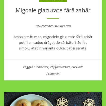
Migdale glazurate fără zahăr
10 December 2022
By :
Nati
Posted on
Ambalate frumos, migdalele glazurate fără zahăr
pot fi un cadou drăguț de sărbători. Se fac
simplu, atât în varianta dulce, cât și sărată.
Tagged :
îndulcitor
,
lchf fără lactate
,
nuci
,
ouă
0 comment