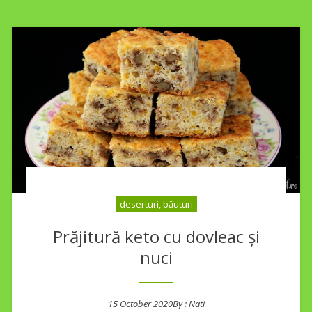
deserturi, băuturi
Prăjitură keto cu dovleac și
nuci
15 October 2020
By :
Nati
Posted on