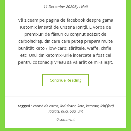
11 December 2020
By :
Nati
Posted on
Vă ziceam pe pagina de facebook despre gama
Ketomix lansată de Cristina Ioniță. E vorba de
premixuri de făinuri cu conținut scăzut de
carbohidrați, din care care puteți prepara multe
bunătăți keto / low-carb: sărățele, waffe, chifle,
etc. Unul din ketomix-urile încercate a fost cel
pentru cozonac și vreau să vă arăt ce mi-a ieșit.
“Cozonac keto fără lactate, 
Continue Reading
Tagged :
cremă de cocos
,
îndulcitor
,
keto
,
ketomix
,
lchf fără
lactate
,
nuci
,
ouă
,
unt
0 comment