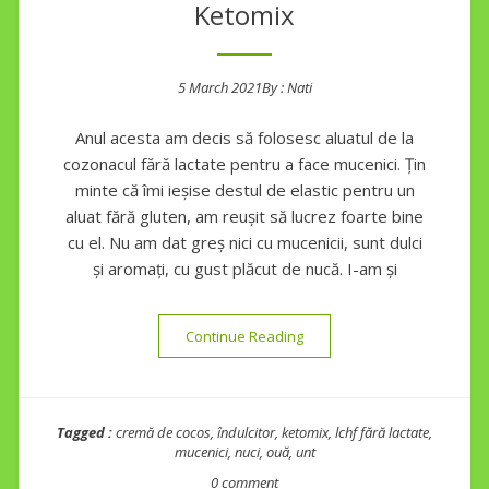
Ketomix
5 March 2021
By :
Nati
Posted on
Anul acesta am decis să folosesc aluatul de la
cozonacul fără lactate pentru a face mucenici. Țin
minte că îmi ieșise destul de elastic pentru un
aluat fără gluten, am reușit să lucrez foarte bine
cu el. Nu am dat greș nici cu mucenicii, sunt dulci
și aromați, cu gust plăcut de nucă. I-am și
“Mucenici keto fără lactate,
Continue Reading
Tagged :
cremă de cocos
,
îndulcitor
,
ketomix
,
lchf fără lactate
,
mucenici
,
nuci
,
ouă
,
unt
0 comment