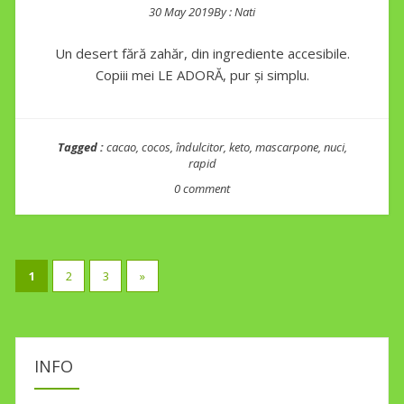
30 May 2019
By :
Nati
Posted on
Un desert fără zahăr, din ingrediente accesibile.
Copiii mei LE ADORĂ, pur și simplu.
Tagged :
cacao
,
cocos
,
îndulcitor
,
keto
,
mascarpone
,
nuci
,
rapid
0 comment
Posts
1
2
3
»
pagination
INFO