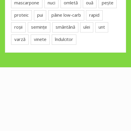
mascarpone
nuci
omletă
ouă
pește
proteic
pui
pâine low-carb
rapid
roșii
semințe
smântână
ulei
unt
varză
vinete
îndulcitor