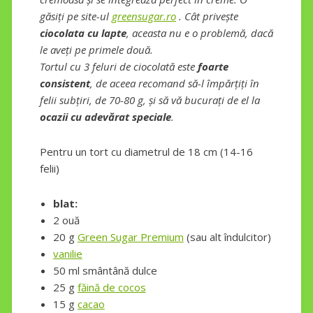
găsiți pe site-ul
greensugar.ro
. Cât privește
ciocolata cu lapte
, aceasta nu e o problemă, dacă
le aveți pe primele două.
Tortul cu 3 feluri de ciocolată este
foarte
consistent
, de aceea recomand să-l împărțiți în
felii subțiri, de 70-80 g, și să vă bucurați de el la
ocazii cu adevărat speciale
.
Pentru un tort cu diametrul de 18 cm (14-16
felii)
blat:
2 ouă
20 g
Green Sugar Premium
(sau alt îndulcitor)
vanilie
50 ml smântână dulce
25 g
făină de cocos
15 g
cacao