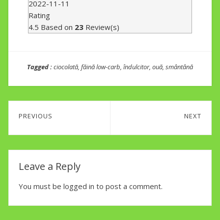
2022-11-11
Rating
4.5
Based on
23
Review(s)
Tagged :
ciocolată
,
făină low-carb
,
îndulcitor
,
ouă
,
smântână
Post
PREVIOUS
NEXT
navigation
Previous
Next
post:
post:
Leave a Reply
You must be
logged in
to post a comment.