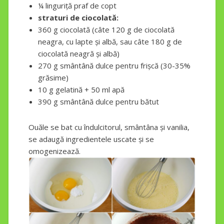
¼ linguriță praf de copt
straturi de ciocolată:
360 g ciocolată (câte 120 g de ciocolată
neagra, cu lapte și albă, sau câte 180 g de
ciocolată neagră și albă)
270 g smântână dulce pentru frișcă (30-35%
grăsime)
10 g gelatină + 50 ml apă
390 g smântână dulce pentru bătut
Ouăle se bat cu îndulcitorul, smântâna și vanilia,
se adaugă ingredientele uscate și se
omogenizează.