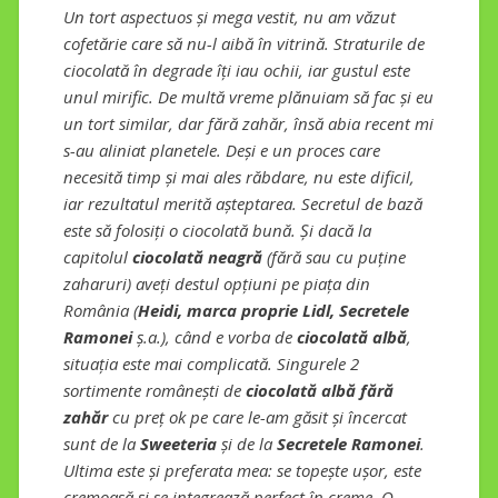
Un tort aspectuos și mega vestit, nu am văzut
cofetărie care să nu-l aibă în vitrină. Straturile de
ciocolată în degrade îți iau ochii, iar gustul este
unul mirific. De multă vreme plănuiam să fac și eu
un tort similar, dar fără zahăr, însă abia recent mi
s-au aliniat planetele. Deși e un proces care
necesită timp și mai ales răbdare, nu este dificil,
iar rezultatul merită așteptarea. Secretul de bază
este să folosiți o ciocolată bună. Și dacă la
capitolul
ciocolată neagră
(fără sau cu puține
zaharuri) aveți destul opțiuni pe piața din
România (
Heidi, marca proprie Lidl, Secretele
Ramonei
ș.a.), când e vorba de
ciocolată albă
,
situația este mai complicată. Singurele 2
sortimente românești de
ciocolată albă fără
zahăr
cu preț ok pe care le-am găsit și încercat
sunt de la
Sweeteria
și de la
Secretele Ramonei
.
Ultima este și preferata mea: se topește ușor, este
cremoasă și se integrează perfect în creme. O