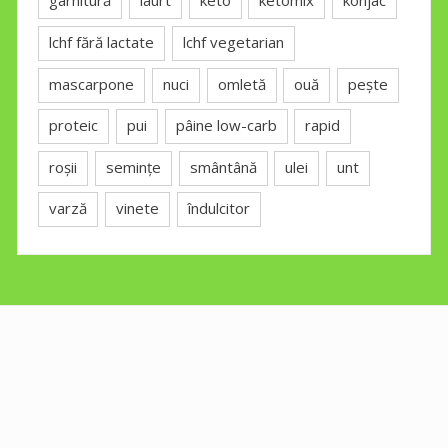
garnitură
iaurt
keto
ketomix
konjac
lchf fără lactate
lchf vegetarian
mascarpone
nuci
omletă
ouă
pește
proteic
pui
pâine low-carb
rapid
roșii
semințe
smântână
ulei
unt
varză
vinete
îndulcitor