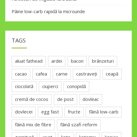
Pâine low-carb rapidă la microunde
TAGS
aluat fathead
ardei
bacon
brânzeturi
cacao
cafea
carne
castraveți
ceapă
ciocolată
ciuperci
conopidă
cremă de cocos
de post
dovleac
dovlecei
egg fast
fructe
făină low-carb
făină mix de fibre
făină szafi reform