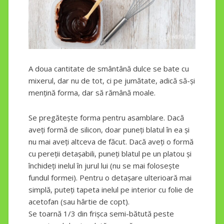
A doua cantitate de smântână dulce se bate cu
mixerul, dar nu de tot, ci pe jumătate, adică să-și
mențină forma, dar să rămână moale.
Se pregătește forma pentru asamblare. Dacă
aveți formă de silicon, doar puneți blatul în ea și
nu mai aveți altceva de făcut. Dacă aveți o formă
cu pereții detașabili, puneți blatul pe un platou și
închideți inelul în jurul lui (nu se mai folosește
fundul formei). Pentru o detașare ulterioară mai
simplă, puteți tapeta inelul pe interior cu folie de
acetofan (sau hârtie de copt).
Se toarnă 1/3 din frișca semi-bătută peste