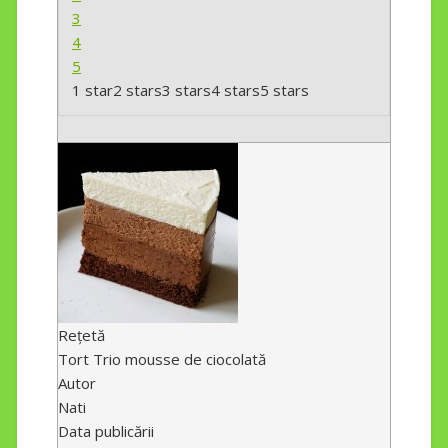
3
4
5
1 star
2 stars
3 stars
4 stars
5 stars
Rețetă
Tort Trio mousse de ciocolată
Autor
Nati
Data publicării