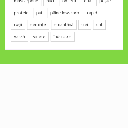
mascarpone
nuci
omletă
ouă
pește
proteic
pui
pâine low-carb
rapid
roșii
semințe
smântână
ulei
unt
varză
vinete
îndulcitor