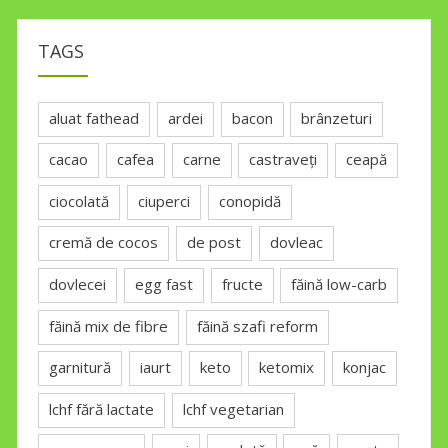
TAGS
aluat fathead
ardei
bacon
brânzeturi
cacao
cafea
carne
castraveți
ceapă
ciocolată
ciuperci
conopidă
cremă de cocos
de post
dovleac
dovlecei
egg fast
fructe
făină low-carb
făină mix de fibre
făină szafi reform
garnitură
iaurt
keto
ketomix
konjac
lchf fără lactate
lchf vegetarian