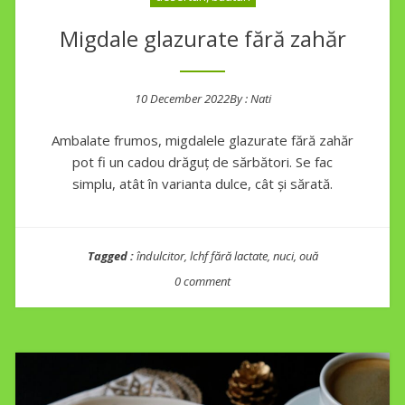
Migdale glazurate fără zahăr
10 December 2022
By :
Nati
Posted on
Ambalate frumos, migdalele glazurate fără zahăr
pot fi un cadou drăguț de sărbători. Se fac
simplu, atât în varianta dulce, cât și sărată.
Tagged :
îndulcitor
,
lchf fără lactate
,
nuci
,
ouă
0 comment