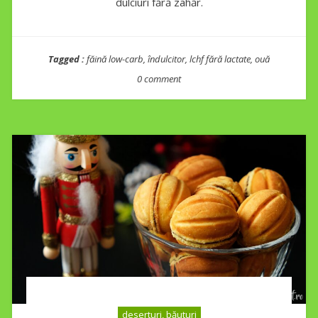
dulciuri fără zahăr.
Tagged :
făină low-carb
,
îndulcitor
,
lchf fără lactate
,
ouă
0 comment
deserturi, băuturi