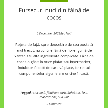
Fursecuri nuci din făină de
cocos
6 December 2022
By :
Nati
Posted on
Rețeta de față, spre deosebire de cea postată
anul trecut, nu conține făină de fibre, gumă de
xantan sau alte ingrediente complicate. Făina de
cocos o găsiți în orice plafar sau hipermarket,
îndulcitor folosiți de care vă place, iar restul
componentelor sigur le are oricine în casă.
Tagged :
ciocolată
,
făină low-carb
,
îndulcitor
,
keto
,
mascarpone
,
ouă
,
unt
0 comment