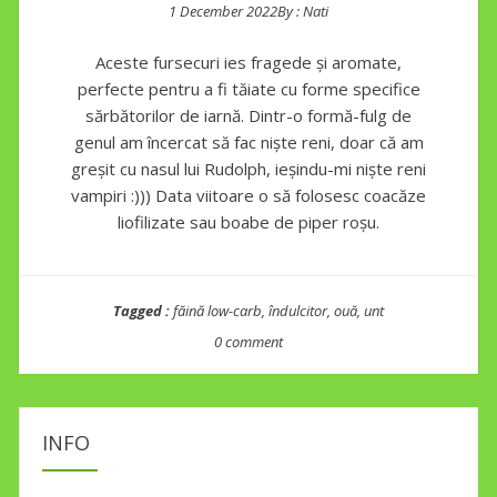
1 December 2022
By :
Nati
Posted on
Aceste fursecuri ies fragede și aromate,
perfecte pentru a fi tăiate cu forme specifice
sărbătorilor de iarnă. Dintr-o formă-fulg de
genul am încercat să fac niște reni, doar că am
greșit cu nasul lui Rudolph, ieșindu-mi niște reni
vampiri :))) Data viitoare o să folosesc coacăze
liofilizate sau boabe de piper roșu.
Tagged :
făină low-carb
,
îndulcitor
,
ouă
,
unt
0 comment
INFO