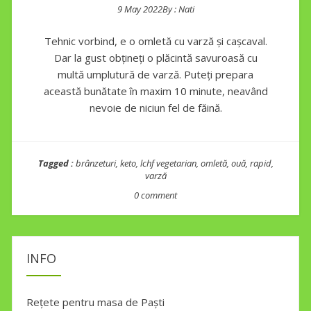
9 May 2022
By :
Nati
Posted on
Tehnic vorbind, e o omletă cu varză și cașcaval.
Dar la gust obțineți o plăcintă savuroasă cu
multă umplutură de varză. Puteți prepara
această bunătate în maxim 10 minute, neavând
nevoie de niciun fel de făină.
Tagged :
brânzeturi
,
keto
,
lchf vegetarian
,
omletă
,
ouă
,
rapid
,
varză
0 comment
INFO
Rețete pentru masa de Paști