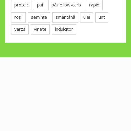
proteic
pui
pâine low-carb
rapid
roșii
semințe
smântână
ulei
unt
varză
vinete
îndulcitor