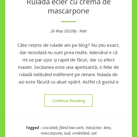
Ruladă ecler cu cremă de
mascarpone
26 May 2022
By :
Nati
Posted on
Câte rețete de rulade am pe blog? Nu știu exact,
dar niciodată nu sunt prea multe. Adevărul e că
mi se par ușor și rapid de făcut, dar cu efect
maxim. Secțiunea este una apetisantă, o felie de
ruladă nelăsând indiferent pe nimeni. Rulada de
azi este făcută cu aluat opărit. Astfel că gustul e
“Ruladă ecler cu cremă de 
Continue Reading
Tagged :
ciocolată
,
făină low-carb
,
îndulcitor
,
keto
,
mascarpone
,
ouă
,
smântână
,
unt