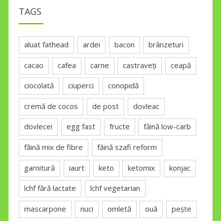
TAGS
aluat fathead
ardei
bacon
brânzeturi
cacao
cafea
carne
castraveți
ceapă
ciocolată
ciuperci
conopidă
cremă de cocos
de post
dovleac
dovlecei
egg fast
fructe
făină low-carb
făină mix de fibre
făină szafi reform
garnitură
iaurt
keto
ketomix
konjac
lchf fără lactate
lchf vegetarian
mascarpone
nuci
omletă
ouă
pește