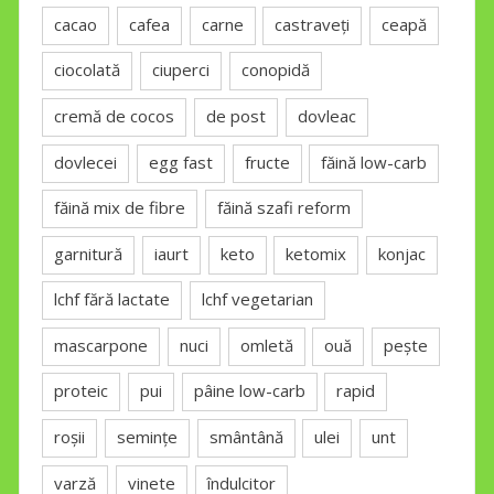
cacao
cafea
carne
castraveți
ceapă
ciocolată
ciuperci
conopidă
cremă de cocos
de post
dovleac
dovlecei
egg fast
fructe
făină low-carb
făină mix de fibre
făină szafi reform
garnitură
iaurt
keto
ketomix
konjac
lchf fără lactate
lchf vegetarian
mascarpone
nuci
omletă
ouă
pește
proteic
pui
pâine low-carb
rapid
roșii
semințe
smântână
ulei
unt
varză
vinete
îndulcitor