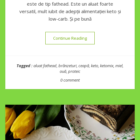
este de tip fathead. Este un aluat foarte
versatil, mult iubit de adepții alimentației keto și
low-carb. Și pe bună
“Drob de miel în aluat fathe
Continue Reading
Tagged :
aluat fathead
,
brânzeturi
,
ceapă
,
keto
,
ketomix
,
miel
,
ouă
,
proteic
0 comment