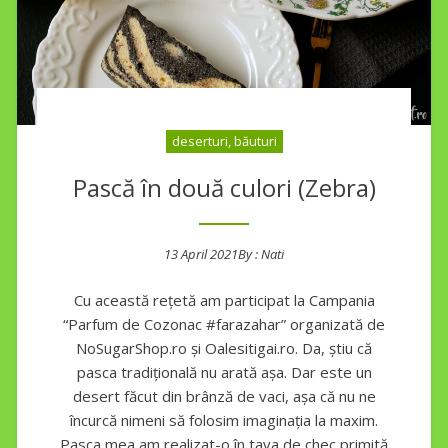
deserturi, băuturi
Pască în două culori (Zebra)
13 April 2021
By :
Nati
Posted on
Cu această rețetă am participat la Campania
“Parfum de Cozonac #farazahar” organizată de
NoSugarShop.ro și Oalesitigai.ro. Da, știu că
pasca tradițională nu arată așa. Dar este un
desert făcut din brânză de vaci, așa că nu ne
încurcă nimeni să folosim imaginația la maxim.
Pasca mea am realizat-o în tava de chec primită