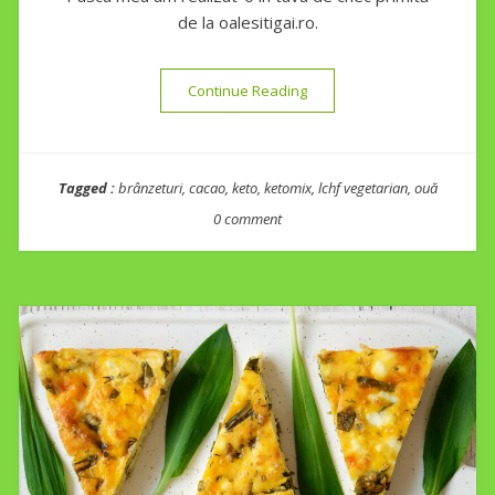
de la oalesitigai.ro.
“Pască în două culori (Zebra
Continue Reading
Tagged :
brânzeturi
,
cacao
,
keto
,
ketomix
,
lchf vegetarian
,
ouă
0 comment