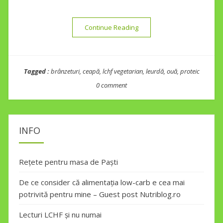
“Plăcintă cu brânzeturi și le
Continue Reading
Tagged :
brânzeturi
,
ceapă
,
lchf vegetarian
,
leurdă
,
ouă
,
proteic
0 comment
INFO
Rețete pentru masa de Paști
De ce consider că alimentația low-carb e cea mai
potrivită pentru mine – Guest post Nutriblog.ro
Lecturi LCHF și nu numai