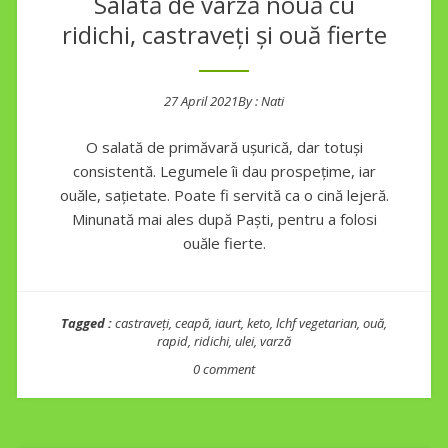
Salată de varză nouă cu
ridichi, castraveți și ouă fierte
27 April 2021
By :
Nati
Posted on
O salată de primăvară ușurică, dar totuși
consistentă. Legumele îi dau prospețime, iar
ouăle, sațietate. Poate fi servită ca o cină lejeră.
Minunată mai ales după Paști, pentru a folosi
ouăle fierte.
Tagged :
castraveți
,
ceapă
,
iaurt
,
keto
,
lchf vegetarian
,
ouă
,
rapid
,
ridichi
,
ulei
,
varză
0 comment