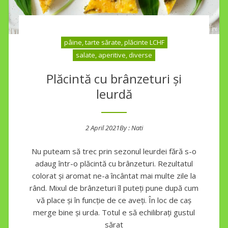
pâine, tarte sărate, plăcinte LCHF
salate, aperitive, diverse
Plăcintă cu brânzeturi și
leurdă
2 April 2021
By :
Nati
Posted on
Nu puteam să trec prin sezonul leurdei fără s-o
adaug într-o plăcintă cu brânzeturi. Rezultatul
colorat și aromat ne-a încântat mai multe zile la
rând. Mixul de brânzeturi îl puteți pune după cum
vă place și în funcție de ce aveți. În loc de caș
merge bine și urda. Totul e să echilibrați gustul
sărat