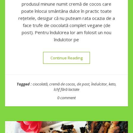
produsul minune numit cremă de cocos care
poate înlocui smântâna dulce în practic toate
rețetele, desigur că nu puteam rata ocazia de a
face trufe de ciocolată complet vegane (de
post). Pentru îndulcirea lor am folosit un nou
îndulcitor pe
“Trufe vegane de ciocolată”
Continue Reading
Tagged :
ciocolată
,
cremă de cocos
,
de post
,
îndulcitor
,
keto
,
lchf fără lactate
0 comment