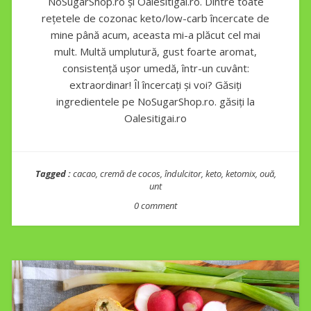
NoSugarShop.ro și Oalesitigai.ro. Dintre toate
rețetele de cozonac keto/low-carb încercate de
mine până acum, aceasta mi-a plăcut cel mai
mult. Multă umplutură, gust foarte aromat,
consistență ușor umedă, într-un cuvânt:
extraordinar! Îl încercați și voi? Găsiți
ingredientele pe NoSugarShop.ro. găsiți la
Oalesitigai.ro
Tagged :
cacao
,
cremă de cocos
,
îndulcitor
,
keto
,
ketomix
,
ouă
,
unt
0 comment