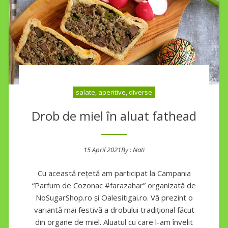
salate, aperitive, diverse
Drob de miel în aluat fathead
15 April 2021
By :
Nati
Posted on
Cu această rețetă am participat la Campania
“Parfum de Cozonac #farazahar” organizată de
NoSugarShop.ro și Oalesitigai.ro. Vă prezint o
variantă mai festivă a drobului tradițional făcut
din organe de miel. Aluatul cu care l-am învelit