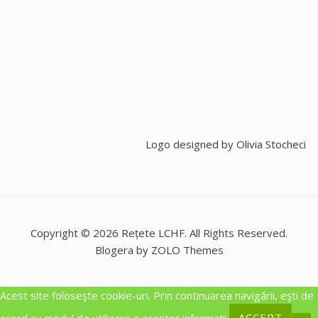
Logo designed by
Olivia Stocheci
Copyright © 2026 Rețete LCHF. All Rights Reserved.
Blogera by ZOLO Themes
Acest site foloseşte cookie-uri. Prin continuarea navigării, eşti de
acord cu modul de utilizare a acestor informaţii.
ACCEPT