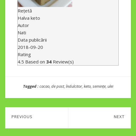
Rețetă
Halva keto
Autor
Nati
Data publicării
2018-09-20
Rating
4.5
Based on
34
Review(s)
Tagged :
cacao
,
de post
,
îndulcitor
,
keto
,
semințe
,
ulei
Post
PREVIOUS
NEXT
navigation
Previous
Next
post:
post: