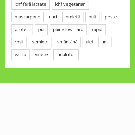
lchf fără lactate
lchf vegetarian
mascarpone
nuci
omletă
ouă
pește
proteic
pui
pâine low-carb
rapid
roșii
semințe
smântână
ulei
unt
varză
vinete
îndulcitor