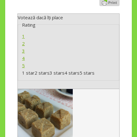
Votează dacă îți place
Rating
1
2
3
4
5
1 star
2 stars
3 stars
4 stars
5 stars