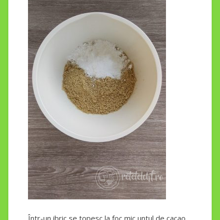
Într-un ibric se topesc la foc mic untul de cacao