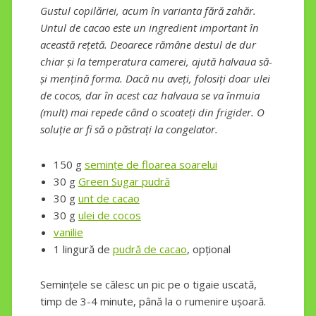
Gustul copilăriei, acum în varianta fără zahăr.
Untul de cacao este un ingredient important în
această rețetă. Deoarece rămâne destul de dur
chiar și la temperatura camerei, ajută halvaua să-
și mențină forma. Dacă nu aveți, folosiți doar ulei
de cocos, dar în acest caz halvaua se va înmuia
(mult) mai repede când o scoateți din frigider. O
soluție ar fi să o păstrați la congelator.
150 g
semințe de floarea soarelui
30 g
Green Sugar pudră
30 g
unt de cacao
30 g
ulei de cocos
vanilie
1 lingură de
pudră de cacao
, opțional
Semințele se călesc un pic pe o tigaie uscată,
timp de 3-4 minute, până la o rumenire ușoară.