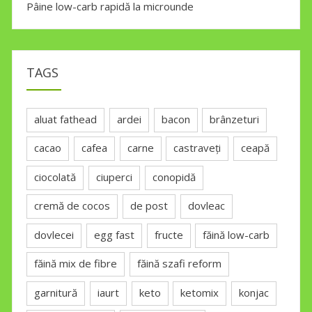
Pâine low-carb rapidă la microunde
TAGS
aluat fathead
ardei
bacon
brânzeturi
cacao
cafea
carne
castraveți
ceapă
ciocolată
ciuperci
conopidă
cremă de cocos
de post
dovleac
dovlecei
egg fast
fructe
făină low-carb
făină mix de fibre
făină szafi reform
garnitură
iaurt
keto
ketomix
konjac