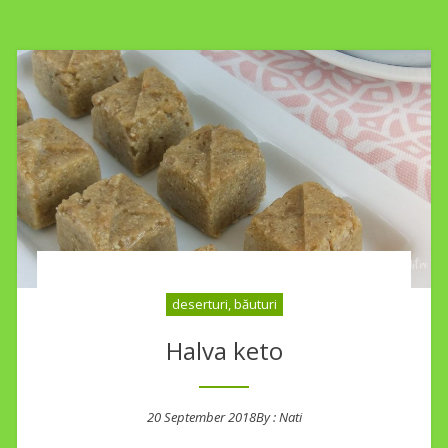
deserturi, băuturi
Halva keto
20 September 2018
By :
Nati
Posted on