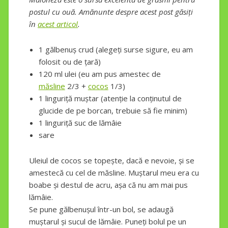
postul cu ouă. Amănunte despre acest post găsiți
în
acest articol
.
1 gălbenuș crud (alegeți surse sigure, eu am
folosit ou de țară)
120 ml ulei (eu am pus amestec de
măsline
2/3 +
cocos
1/3)
1 linguriță muștar (atenție la conținutul de
glucide de pe borcan, trebuie să fie minim)
1 linguriță suc de lămâie
sare
Uleiul de cocos se topește, dacă e nevoie, și se
amestecă cu cel de măsline. Muștarul meu era cu
boabe și destul de acru, așa că nu am mai pus
lămâie.
Se pune gălbenușul într-un bol, se adaugă
muștarul și sucul de lămâie. Puneți bolul pe un