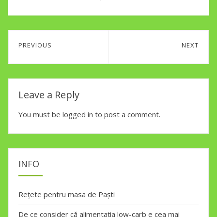
Post
PREVIOUS
NEXT
navigation
Previous
Next
post:
post:
Leave a Reply
You must be
logged in
to post a comment.
INFO
Rețete pentru masa de Paști
De ce consider că alimentația low-carb e cea mai