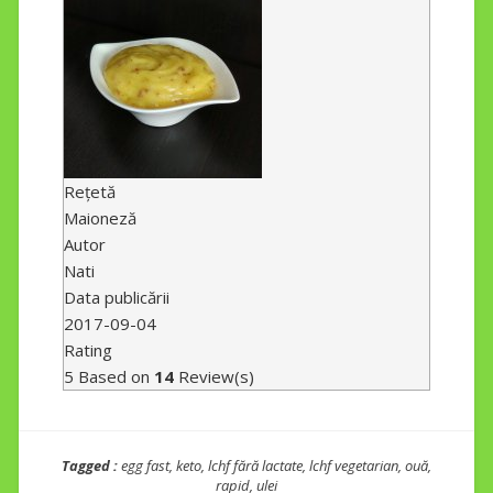
Rețetă
Maioneză
Autor
Nati
Data publicării
2017-09-04
Rating
5
Based on
14
Review(s)
Tagged :
egg fast
,
keto
,
lchf fără lactate
,
lchf vegetarian
,
ouă
,
rapid
,
ulei