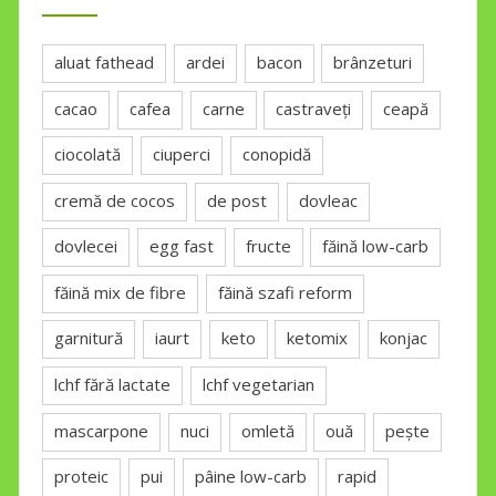
aluat fathead
ardei
bacon
brânzeturi
cacao
cafea
carne
castraveți
ceapă
ciocolată
ciuperci
conopidă
cremă de cocos
de post
dovleac
dovlecei
egg fast
fructe
făină low-carb
făină mix de fibre
făină szafi reform
garnitură
iaurt
keto
ketomix
konjac
lchf fără lactate
lchf vegetarian
mascarpone
nuci
omletă
ouă
pește
proteic
pui
pâine low-carb
rapid