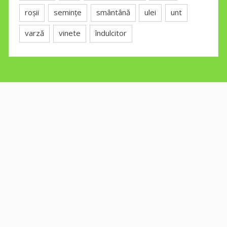
roșii
semințe
smântână
ulei
unt
varză
vinete
îndulcitor