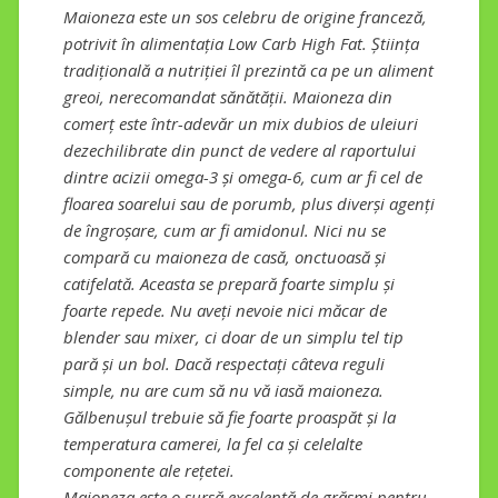
Maioneza este un sos celebru de origine franceză,
potrivit în alimentația Low Carb High Fat. Știința
tradițională a nutriției îl prezintă ca pe un aliment
greoi, nerecomandat sănătății. Maioneza din
comerț este într-adevăr un mix dubios de uleiuri
dezechilibrate din punct de vedere al raportului
dintre acizii omega-3 și omega-6, cum ar fi cel de
floarea soarelui sau de porumb, plus diverși agenți
de îngroșare, cum ar fi amidonul. Nici nu se
compară cu maioneza de casă, onctuoasă și
catifelată. Aceasta se prepară foarte simplu și
foarte repede. Nu aveți nevoie nici măcar de
blender sau mixer, ci doar de un simplu tel tip
pară și un bol. Dacă respectați câteva reguli
simple, nu are cum să nu vă iasă maioneza.
Gălbenușul trebuie să fie foarte proaspăt și la
temperatura camerei, la fel ca și celelalte
componente ale rețetei.
Maioneza este o sursă excelentă de grăsmi pentru