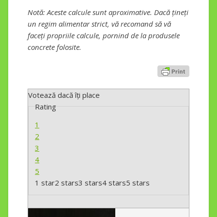
Notă: Aceste calcule sunt aproximative. Dacă țineți
un regim alimentar strict, vă recomand să vă
faceți propriile calcule, pornind de la produsele
concrete folosite.
Votează dacă îți place
Rating
1
2
3
4
5
1 star
2 stars
3 stars
4 stars
5 stars