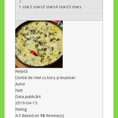
5
1 star
2 stars
3 stars
4 stars
5 stars
Rețetă
Ciorbă de miel cu borș și leuștean
Autor
Nati
Data publicării
2019-04-15
Rating
4.5
Based on
15
Review(s)