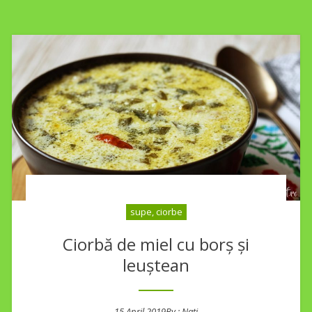
supe, ciorbe
Ciorbă de miel cu borș și
leuștean
15 April 2019
By :
Nati
Posted on