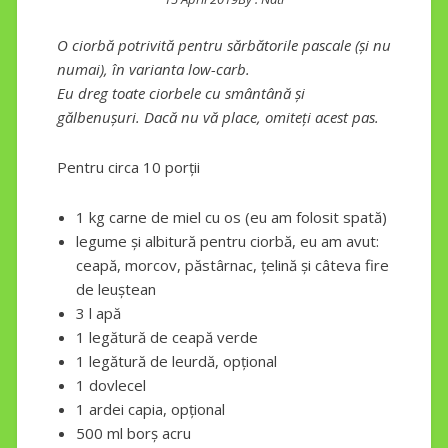
O ciorbă potrivită pentru sărbătorile pascale (și nu
numai), în varianta low-carb.
Eu dreg toate ciorbele cu smântână și
gălbenușuri. Dacă nu vă place, omiteți acest pas.
Pentru circa 10 porții
1 kg carne de miel cu os (eu am folosit spată)
legume și albitură pentru ciorbă, eu am avut:
ceapă, morcov, păstârnac, țelină și câteva fire
de leuștean
3 l apă
1 legătură de ceapă verde
1 legătură de leurdă, opțional
1 dovlecel
1 ardei capia, opțional
500 ml borș acru