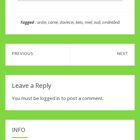
Tagged :
ardei
,
carne
,
dovlecei
,
keto
,
miel
,
ouă
,
smântână
Post
PREVIOUS
NEXT
navigation
Previous
Next
post:
post:
Leave a Reply
You must be
logged in
to post a comment.
INFO