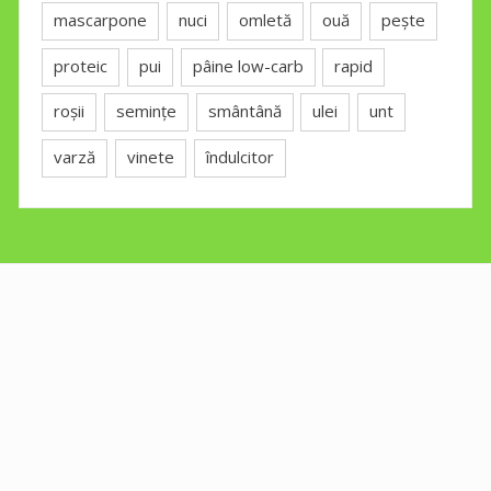
mascarpone
nuci
omletă
ouă
pește
proteic
pui
pâine low-carb
rapid
roșii
semințe
smântână
ulei
unt
varză
vinete
îndulcitor