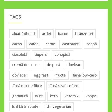
TAGS
aluat fathead
ardei
bacon
brânzeturi
cacao
cafea
carne
castraveți
ceapă
ciocolată
ciuperci
conopidă
cremă de cocos
de post
dovleac
dovlecei
egg fast
fructe
făină low-carb
făină mix de fibre
făină szafi reform
garnitură
iaurt
keto
ketomix
konjac
lchf fără lactate
lchf vegetarian