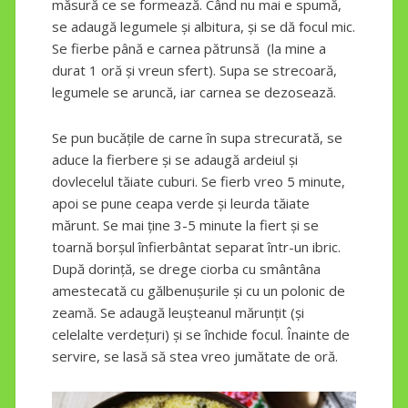
măsură ce se formează. Când nu mai e spumă,
se adaugă legumele și albitura, și se dă focul mic.
Se fierbe până e carnea pătrunsă (la mine a
durat 1 oră și vreun sfert). Supa se strecoară,
legumele se aruncă, iar carnea se dezosează.
Se pun bucățile de carne în supa strecurată, se
aduce la fierbere și se adaugă ardeiul și
dovlecelul tăiate cuburi. Se fierb vreo 5 minute,
apoi se pune ceapa verde și leurda tăiate
mărunt. Se mai ține 3-5 minute la fiert și se
toarnă borșul înfierbântat separat într-un ibric.
După dorință, se drege ciorba cu smântâna
amestecată cu gălbenușurile și cu un polonic de
zeamă. Se adaugă leușteanul mărunțit (și
celelalte verdețuri) și se închide focul. Înainte de
servire, se lasă să stea vreo jumătate de oră.