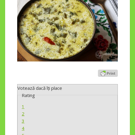
Votează dacă îți place
Rating
1
2
3
4