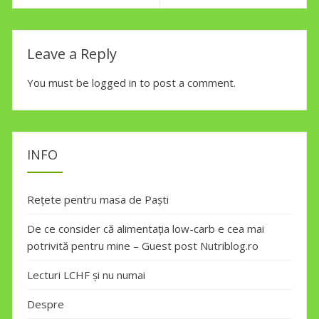
navigation
Previous
Next
post:
post:
Leave a Reply
You must be
logged in
to post a comment.
INFO
Rețete pentru masa de Paști
De ce consider că alimentația low-carb e cea mai
potrivită pentru mine – Guest post Nutriblog.ro
Lecturi LCHF și nu numai
Despre