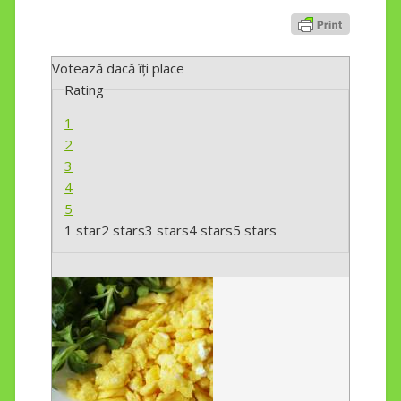
Votează dacă îți place
Rating
1
2
3
4
5
1 star
2 stars
3 stars
4 stars
5 stars