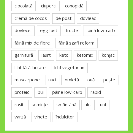
ciocolată
ciuperci
conopidă
cremă de cocos
de post
dovleac
dovlecei
egg fast
fructe
făină low-carb
făină mix de fibre
făină szafi reform
garnitură
iaurt
keto
ketomix
konjac
lchf fără lactate
lchf vegetarian
mascarpone
nuci
omletă
ouă
pește
proteic
pui
pâine low-carb
rapid
roșii
semințe
smântână
ulei
unt
varză
vinete
îndulcitor