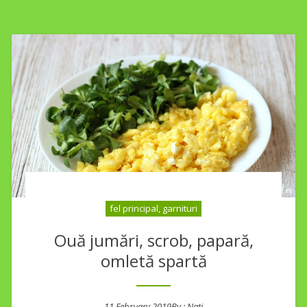
fel principal, garnituri
Ouă jumări, scrob, papară,
omletă spartă
11 February 2019
By :
Nati
Posted on