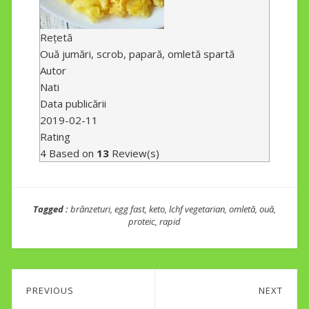
Rețetă
Ouă jumări, scrob, papară, omletă spartă
Autor
Nati
Data publicării
2019-02-11
Rating
4
Based on
13
Review(s)
Tagged :
brânzeturi
,
egg fast
,
keto
,
lchf vegetarian
,
omletă
,
ouă
,
proteic
,
rapid
Post
PREVIOUS
NEXT