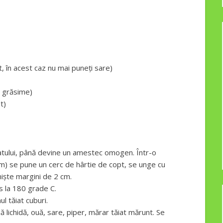
în acest caz nu mai puneți sare)
 grăsime)
t)
tului, până devine un amestec omogen. Într-o
cm) se pune un cerc de hârtie de copt, se unge cu
 niște margini de 2 cm.
s la 180 grade C.
l tăiat cuburi.
ichidă, ouă, sare, piper, mărar tăiat mărunt. Se