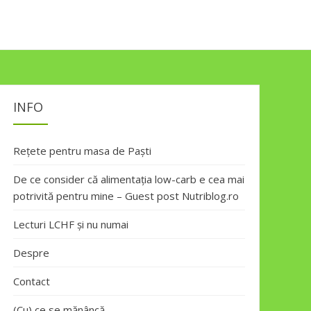
INFO
Rețete pentru masa de Paști
De ce consider că alimentația low-carb e cea mai
potrivită pentru mine – Guest post Nutriblog.ro
Lecturi LCHF și nu numai
Despre
Contact
(Cu) ce se mănâncă