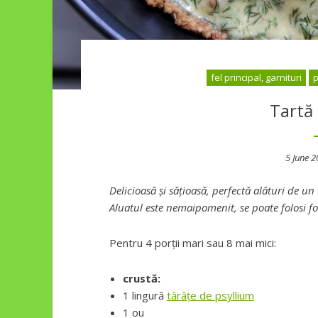
fel principal, garnituri
p
Tartă
Poste
5 June 
on
Delicioasă și sățioasă, perfectă alături de un 
Aluatul este nemaipomenit, se poate folosi fo
Pentru 4 porții mari sau 8 mai mici:
crustă:
1 lingură
tărâțe de psyllium
1 ou