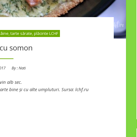
âine, tarte sărate, plăcinte LCHF
 cu somon
d
2017
By :
Nati
vin alb sec.
arte bine și cu alte umpluturi. Sursa: lchf.ru