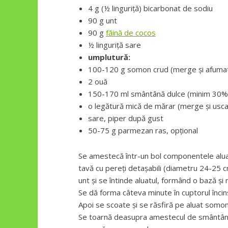
4 g (½ linguriță) bicarbonat de sodiu
90 g unt
90 g
făină de cocos
½ linguriță sare
umplutură:
100-120 g somon crud (merge și afumat, 
2 ouă
150-170 ml smântână dulce (minim 30%
o legătură mică de mărar (merge și usca
sare, piper după gust
50-75 g parmezan ras, opțional
Se amestecă într-un bol componentele alua
tavă cu pereți detașabili (diametru 24-25 
unt și se întinde aluatul, formând o bază și
Se dă forma câteva minute în cuptorul încin
Apoi se scoate și se răsfiră pe aluat somonu
Se toarnă deasupra amestecul de smântână l