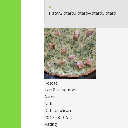
5
1 star
2 stars
3 stars
4 stars
5 stars
Rețetă
Tartă cu somon
Autor
Nati
Data publicării
2017-06-05
Rating