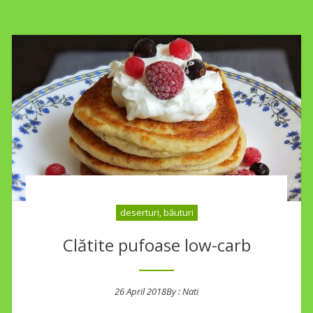
deserturi, băuturi
Clătite pufoase low-carb
26 April 2018
By :
Nati
Posted on