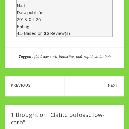
Nati
Data publicării
2018-04-26
Rating
4.5
Based on
25
Review(s)
Tagged :
făină low-carb
,
îndulcitor
,
ouă
,
rapid
,
smântână
Post
PREVIOUS
NEXT
navigation
Previous
Next
post:
post:
1 thought on “Clătite pufoase low-
carb”