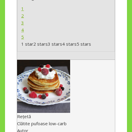
1
2
3
4
5
1 star
2 stars
3 stars
4 stars
5 stars
Rețetă
Clătite pufoase low-carb
Autor