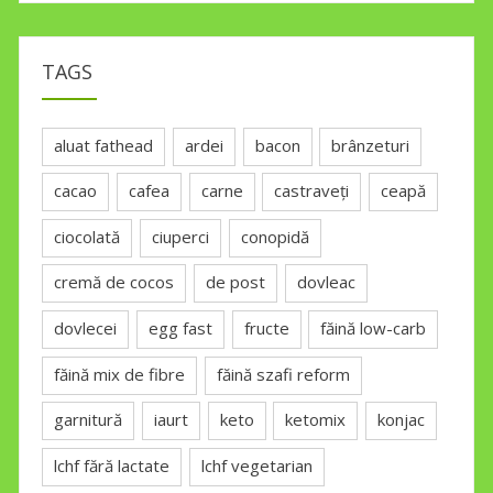
TAGS
aluat fathead
ardei
bacon
brânzeturi
cacao
cafea
carne
castraveți
ceapă
ciocolată
ciuperci
conopidă
cremă de cocos
de post
dovleac
dovlecei
egg fast
fructe
făină low-carb
făină mix de fibre
făină szafi reform
garnitură
iaurt
keto
ketomix
konjac
lchf fără lactate
lchf vegetarian