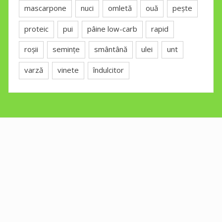
mascarpone
nuci
omletă
ouă
pește
proteic
pui
pâine low-carb
rapid
roșii
semințe
smântână
ulei
unt
varză
vinete
îndulcitor