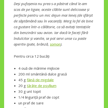
Deși pufoșenia nu prea s-a păstrat când le-am
scos de pe tigaie, aceste clătite sunt delicioase și
perfecte pentru un mic dejun mai leneș (de sfârșit
de săptămână sau în vacanță). Merg la fel de bine
ca gustare într-o călătorie, ca să evitați tentațiile
din benzinării sau avion. Iar dacă le faceți fără
îndulcitor și vanilie, se pot servi unse cu paste
aperitiv (pate, brânză,
somon
).
Pentru circa 12 bucăți
4 ouă de mărime mijlocie
200 ml smântână dulce grasă
45 g
făină de migdale
20 g
tărâțe de psyllium
30 g unt topit
1/4 linguriță praf de copt
un praf de sare