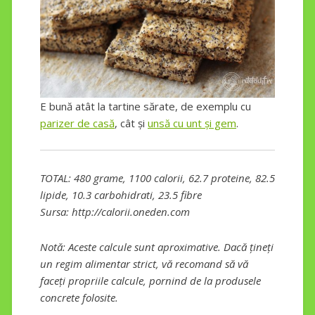
E bună atât la tartine sărate, de exemplu cu
parizer de casă
, cât și
unsă cu unt și gem
.
TOTAL: 480 grame, 1100 calorii, 62.7 proteine, 82.5
lipide, 10.3 carbohidrati, 23.5 fibre
Sursa: http://calorii.oneden.com
Notă: Aceste calcule sunt aproximative. Dacă țineți
un regim alimentar strict, vă recomand să vă
faceți propriile calcule, pornind de la produsele
concrete folosite.