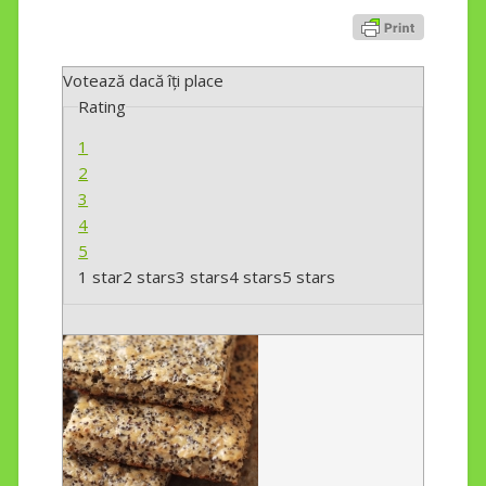
Votează dacă îți place
Rating
1
2
3
4
5
1 star
2 stars
3 stars
4 stars
5 stars