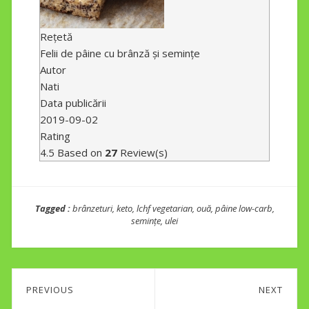
Rețetă
Felii de pâine cu brânză și semințe
Autor
Nati
Data publicării
2019-09-02
Rating
4.5
Based on
27
Review(s)
Tagged :
brânzeturi
,
keto
,
lchf vegetarian
,
ouă
,
pâine low-carb
,
semințe
,
ulei
Post
PREVIOUS
NEXT