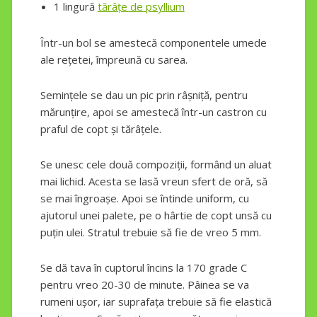
1 lingură
tărâțe de psyllium
Într-un bol se amestecă componentele umede
ale rețetei, împreună cu sarea.
Semințele se dau un pic prin râșniță, pentru
mărunțire, apoi se amestecă într-un castron cu
praful de copt și tărâțele.
Se unesc cele două compoziții, formând un aluat
mai lichid. Acesta se lasă vreun sfert de oră, să
se mai îngroașe. Apoi se întinde uniform, cu
ajutorul unei palete, pe o hârtie de copt unsă cu
puțin ulei. Stratul trebuie să fie de vreo 5 mm.
Se dă tava în cuptorul încins la 170 grade C
pentru vreo 20-30 de minute. Pâinea se va
rumeni ușor, iar suprafața trebuie să fie elastică