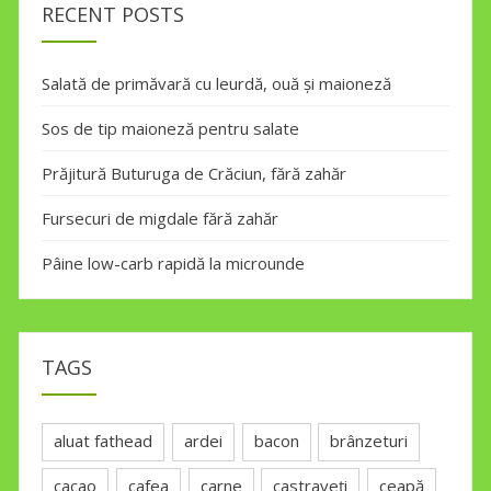
RECENT POSTS
Salată de primăvară cu leurdă, ouă și maioneză
Sos de tip maioneză pentru salate
Prăjitură Buturuga de Crăciun, fără zahăr
Fursecuri de migdale fără zahăr
Pâine low-carb rapidă la microunde
TAGS
aluat fathead
ardei
bacon
brânzeturi
cacao
cafea
carne
castraveți
ceapă