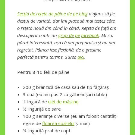
Secția de rețete de pâine de pe blog
a ajuns să fie
destul de variată, dar îmi place să mai testez câte
o rețetă nouă din când în când. Rețeta de față am
descoperit-o într-un
grup de pe facebook
. Mi s-a
părut interesantă, așa că am preparat-o și nu am
regretat. Pâinea iese flexibilă, de o grosime
perfectă pentru tartine. Sursa
aici
.
Pentru 8-10 felii de pâine
200 g brânzică de casă sau de tip făgăraș
3 ouă (eu am pus 2 cu gălbenușuri duble)
1 lingură de
ulei de măsline
½ linguriță de sare
100 g semințe diverse (eu am folosit cantități
egale de
floarea soarelui
și mac)
½ linguriță praf de copt