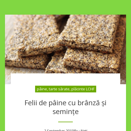
pâine, tarte sărate, plăcinte LCHF
Felii de pâine cu brânză și
semințe
2 September 2019
By :
Nati
Posted on