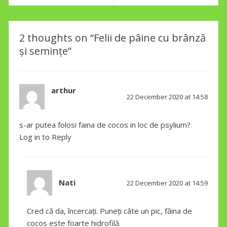
navigation
Previous
Next
post:
post:
2 thoughts on “Felii de pâine cu brânză
și semințe”
arthur
says:
22 December 2020 at 14:58
s-ar putea folosi faina de cocos in loc de psylium?
Log in to Reply
says:
Nati
22 December 2020 at 14:59
Cred că da, încercați. Puneți câte un pic, făina de
cocos este foarte hidrofilă.