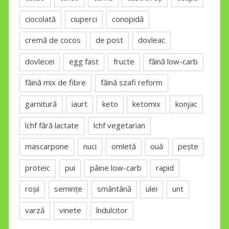
ciocolată
ciuperci
conopidă
cremă de cocos
de post
dovleac
dovlecei
egg fast
fructe
făină low-carb
făină mix de fibre
făină szafi reform
garnitură
iaurt
keto
ketomix
konjac
lchf fără lactate
lchf vegetarian
mascarpone
nuci
omletă
ouă
pește
proteic
pui
pâine low-carb
rapid
roșii
semințe
smântână
ulei
unt
varză
vinete
îndulcitor