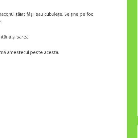
aconul tăiat fâșii sau cubulețe. Se ține pe foc
e.
tâna și sarea.
arnă amestecul peste acesta.