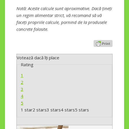
Notă: Aceste calcule sunt aproximative. Dacă țineți
un regim alimentar strict, vă recomand să vă
faceți propriile calcule, pornind de la produsele
concrete folosite.
Votează dacă îți place
Rating
1
2
3
4
5
1 star
2 stars
3 stars
4 stars
5 stars