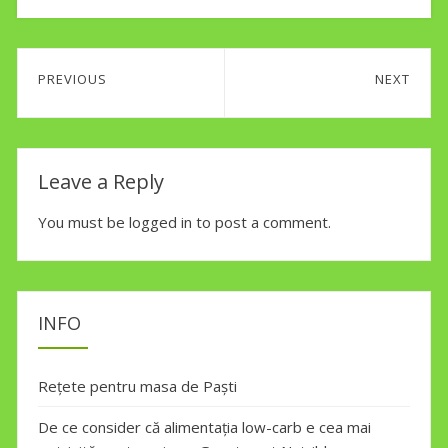
Post
PREVIOUS
NEXT
navigation
Previous
Next
post:
post:
Leave a Reply
You must be
logged in
to post a comment.
INFO
Rețete pentru masa de Paști
De ce consider că alimentația low-carb e cea mai