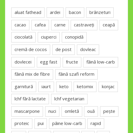
aluat fathead
ardei
bacon
brânzeturi
cacao
cafea
carne
castraveți
ceapă
ciocolată
ciuperci
conopidă
cremă de cocos
de post
dovleac
dovlecei
egg fast
fructe
făină low-carb
făină mix de fibre
făină szafi reform
garnitură
iaurt
keto
ketomix
konjac
lchf fără lactate
lchf vegetarian
mascarpone
nuci
omletă
ouă
pește
proteic
pui
pâine low-carb
rapid