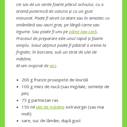
Un sos de un verde foarte plăcut ochiului, cu o
aromă puternică de usturoi și cu un gust
minunat. Poate fi servit ca atare sau în amestec cu
smântână sau iaurt gras, pe lângă carne sau
legume. Sau poate fi uns pe
pâine low-carb
.
Procesul de preparare este unul rapid și foarte
simplu. Sosul obținut poate fi păstrat o vreme la
frigider, în borcane, sub un strat de ulei de
măsline.
M-am inspirat de
aici
.
200 g frunze proaspete de leurdă
100 g miez de nucă (sau migdale, semințe de
pin)
75 g parmezan ras
150 ml
ulei de măsline
extravirgin (sau mai
mult)
sare, suc de lămâie, după gust