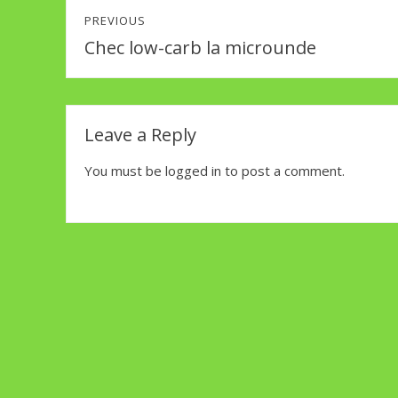
Post
PREVIOUS
navigation
Chec low-carb la microunde
Previous
post:
Leave a Reply
You must be
logged in
to post a comment.