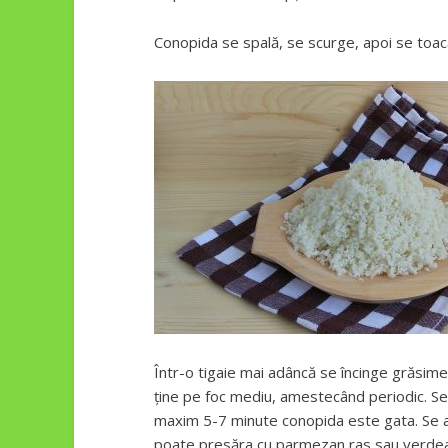
Conopida se spală, se scurge, apoi se toac
Într-o tigaie mai adâncă se încinge grăsim
ține pe foc mediu, amestecând periodic. Se
maxim 5-7 minute conopida este gata. Se a
poate presăra cu parmezan ras sau verdea