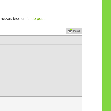
armezan, iese un fel
de post
.