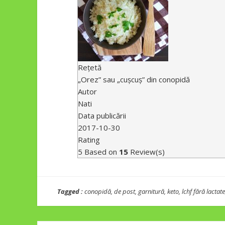
Rețetă
„Orez” sau „cușcuș” din conopidă
Autor
Nati
Data publicării
2017-10-30
Rating
5
Based on
15
Review(s)
Tagged :
conopidă
,
de post
,
garnitură
,
keto
,
lchf fără lactate