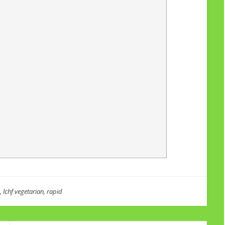
,
lchf vegetarian
,
rapid