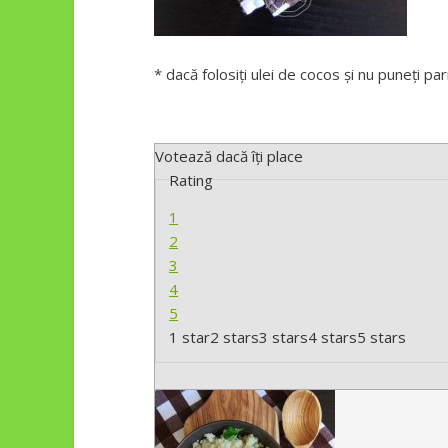
* dacă folosiți ulei de cocos și nu puneți p
Votează dacă îți place
Rating
1
2
3
4
5
1 star
2 stars
3 stars
4 stars
5 stars