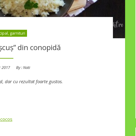
cipal, garnituri
șcuș” din conopidă
r 2017
By :
Nati
, dar cu rezultat foarte gustos.
 cocos