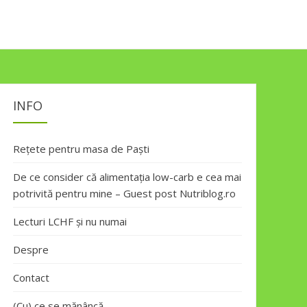
INFO
Rețete pentru masa de Paști
De ce consider că alimentația low-carb e cea mai
potrivită pentru mine – Guest post Nutriblog.ro
Lecturi LCHF și nu numai
Despre
Contact
(Cu) ce se mănâncă