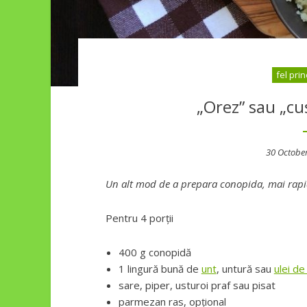
fel prin
„Orez” sau „cu
Posted
30 Octobe
on
Un alt mod de a prepara conopida, mai rapid
Pentru 4 porții
400 g conopidă
1 lingură bună de
unt
, untură sau
ulei de
sare, piper, usturoi praf sau pisat
parmezan ras, opțional