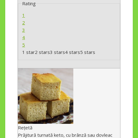
Rating
1
2
3
4
5
1 star
2 stars
3 stars
4 stars
5 stars
Rețetă
Prăjitură turnată keto, cu brânză sau dovleac