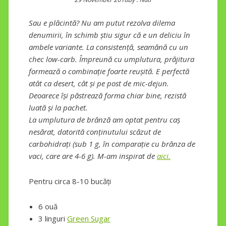
Sau e plăcintă? Nu am putut rezolva dilema
denumirii, în schimb știu sigur că e un deliciu în
ambele variante. La consistență, seamănă cu un
chec low-carb. Împreună cu umplutura, prăjitura
formează o combinație foarte reușită. E perfectă
atât ca desert, cât și pe post de mic-dejun.
Deoarece își păstrează forma chiar bine, rezistă
luată și la pachet.
La umplutura de brânză am optat pentru caș
nesărat, datorită conținutului scăzut de
carbohidrați (sub 1 g, în comparație cu brânza de
vaci, care are 4-6 g).
M-am inspirat de
aici.
Pentru circa 8-10 bucăți
6 ouă
3 linguri
Green Sugar