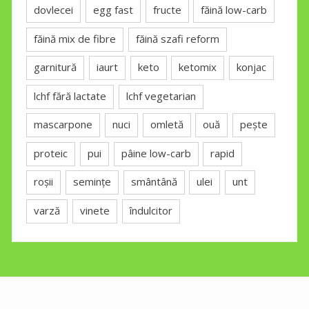
dovlecei
egg fast
fructe
făină low-carb
făină mix de fibre
făină szafi reform
garnitură
iaurt
keto
ketomix
konjac
lchf fără lactate
lchf vegetarian
mascarpone
nuci
omletă
ouă
pește
proteic
pui
pâine low-carb
rapid
roșii
semințe
smântână
ulei
unt
varză
vinete
îndulcitor