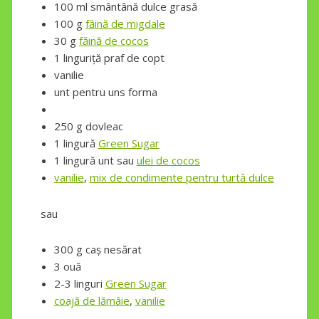
100 ml smântână dulce grasă
100 g
făină de migdale
30 g
făină de cocos
1 linguriță praf de copt
vanilie
unt pentru uns forma
250 g dovleac
1 lingură
Green Sugar
1 lingură unt sau
ulei de cocos
vanilie
,
mix de condimente pentru turtă dulce
sau
300 g caș nesărat
3 ouă
2-3 linguri
Green Sugar
coajă de lămâie
,
vanilie