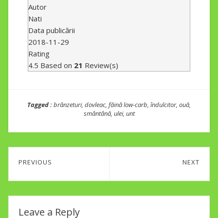
Autor
Nati
Data publicării
2018-11-29
Rating
4.5
Based on
21
Review(s)
Tagged :
brânzeturi
,
dovleac
,
făină low-carb
,
îndulcitor
,
ouă
,
smântână
,
ulei
,
unt
Post
PREVIOUS
NEXT
navigation
Previous
Next
post:
post:
Leave a Reply