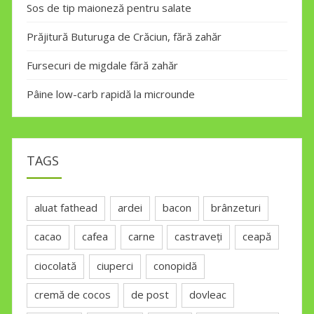
Sos de tip maioneză pentru salate
Prăjitură Buturuga de Crăciun, fără zahăr
Fursecuri de migdale fără zahăr
Pâine low-carb rapidă la microunde
TAGS
aluat fathead
ardei
bacon
brânzeturi
cacao
cafea
carne
castraveți
ceapă
ciocolată
ciuperci
conopidă
cremă de cocos
de post
dovleac