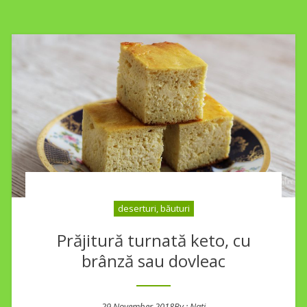
deserturi, băuturi
Prăjitură turnată keto, cu
brânză sau dovleac
29 November 2018
By :
Nati
Posted on