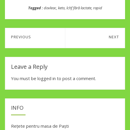
Tagged :
dovleac
,
keto
,
lchf fără lactate
,
rapid
Post
PREVIOUS
NEXT
navigation
Previous
Next
post:
post:
Leave a Reply
You must be
logged in
to post a comment.
INFO
Rețete pentru masa de Paști