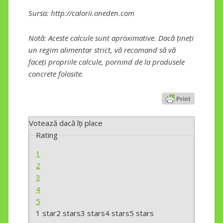
Sursa: http://calorii.oneden.com
Notă: Aceste calcule sunt aproximative. Dacă țineți
un regim alimentar strict, vă recomand să vă
faceți propriile calcule, pornind de la produsele
concrete folosite.
Votează dacă îți place
Rating
1
2
3
4
5
1 star
2 stars
3 stars
4 stars
5 stars