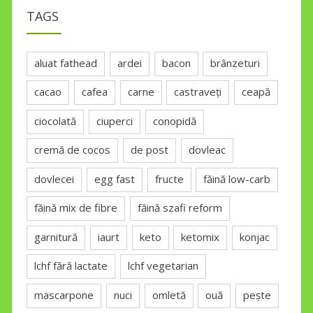
TAGS
aluat fathead
ardei
bacon
brânzeturi
cacao
cafea
carne
castraveți
ceapă
ciocolată
ciuperci
conopidă
cremă de cocos
de post
dovleac
dovlecei
egg fast
fructe
făină low-carb
făină mix de fibre
făină szafi reform
garnitură
iaurt
keto
ketomix
konjac
lchf fără lactate
lchf vegetarian
mascarpone
nuci
omletă
ouă
pește