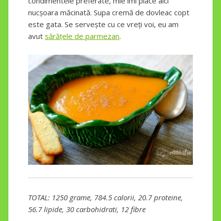
condimentele preferate, mie îmi place aici
nucșoara măcinată. Supa cremă de dovleac copt
este gata. Se servește cu ce vreți voi, eu am
avut
sărățele de parmezan
.
TOTAL: 1250 grame, 784.5 calorii, 20.7 proteine,
56.7 lipide, 30 carbohidrati, 12 fibre