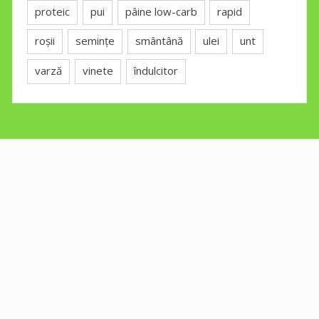
proteic
pui
pâine low-carb
rapid
roșii
semințe
smântână
ulei
unt
varză
vinete
îndulcitor