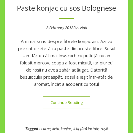
Paste konjac cu sos Bolognese
8 February 2018
By :
Nati
Posted on
Am mai scris despre fibrele konjac aici. Azi vă
prezint o rețetă cu paste din aceste fibre. Sosul
l-am făcut cât mai low-carb cu putință: nu am
folosit morcov, ceapa a fost micuță, iar piureul
de roșii nu avea zahăr adăugat. Datorită
busuiocului proaspăt, sosul a ieșit într-atât de
aromat, încât a acoperit cu totul
“Paste konjac cu sos Bolog
Continue Reading
Tagged :
carne
,
keto
,
konjac
,
lchf fără lactate
,
roșii