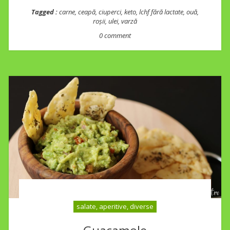
Tagged :
carne
,
ceapă
,
ciuperci
,
keto
,
lchf fără lactate
,
ouă
,
roșii
,
ulei
,
varză
0 comment
salate, aperitive, diverse