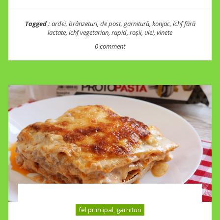
Tagged :
ardei
,
brânzeturi
,
de post
,
garnitură
,
konjac
,
lchf fără
lactate
,
lchf vegetarian
,
rapid
,
roșii
,
ulei
,
vinete
0 comment
fel principal, garnituri