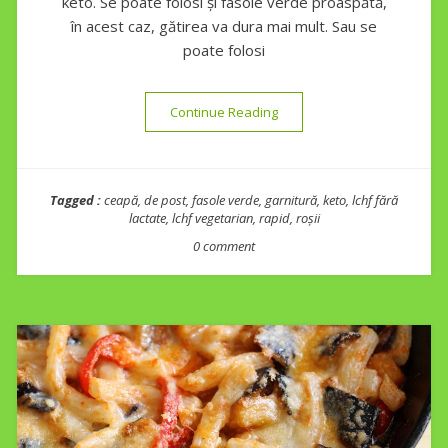
keto. Se poate folosi și fasole verde proaspătă,
în acest caz, gătirea va dura mai mult. Sau se
poate folosi
“Fasole bătută keto”
Continue Reading
Tagged :
ceapă
,
de post
,
fasole verde
,
garnitură
,
keto
,
lchf fără
lactate
,
lchf vegetarian
,
rapid
,
roșii
0 comment