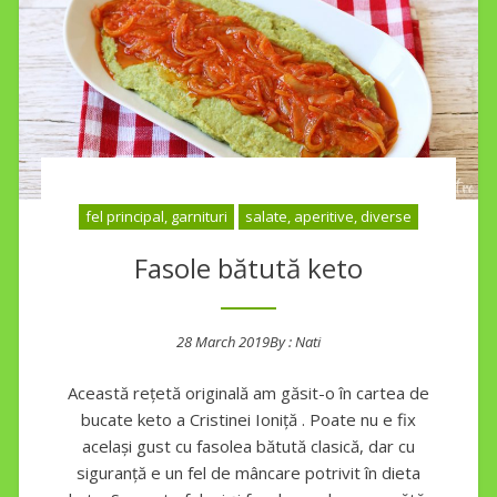
fel principal, garnituri
salate, aperitive, diverse
Fasole bătută keto
28 March 2019
By :
Nati
Posted on
Această rețetă originală am găsit-o în cartea de
bucate keto a Cristinei Ioniță . Poate nu e fix
același gust cu fasolea bătută clasică, dar cu
siguranță e un fel de mâncare potrivit în dieta