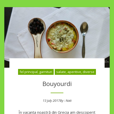
fel principal, garnituri
salate, aperitive, diverse
Bouyourdi
13 July 2017
By :
Nati
Posted on
În vacanța noastră din Grecia am descoperit