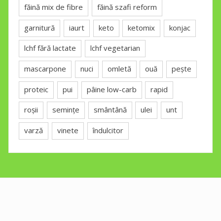
făină mix de fibre
făină szafi reform
garnitură
iaurt
keto
ketomix
konjac
lchf fără lactate
lchf vegetarian
mascarpone
nuci
omletă
ouă
pește
proteic
pui
pâine low-carb
rapid
roșii
semințe
smântână
ulei
unt
varză
vinete
îndulcitor