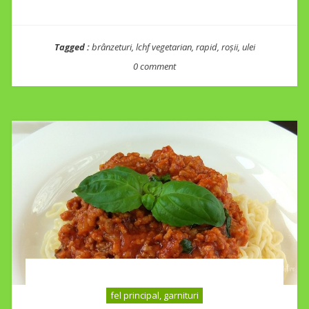
Tagged :
brânzeturi
,
lchf vegetarian
,
rapid
,
roșii
,
ulei
0 comment
fel principal, garnituri