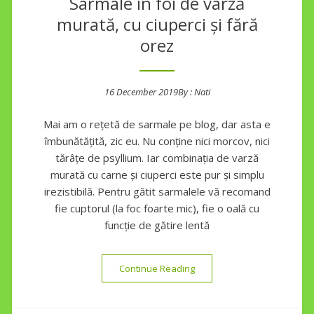
Sarmale în foi de varză
murată, cu ciuperci și fără
orez
16 December 2019
By :
Nati
Posted on
Mai am o rețetă de sarmale pe blog, dar asta e
îmbunătățită, zic eu. Nu conține nici morcov, nici
tărâțe de psyllium. Iar combinația de varză
murată cu carne și ciuperci este pur și simplu
irezistibilă. Pentru gătit sarmalele vă recomand
fie cuptorul (la foc foarte mic), fie o oală cu
funcție de gătire lentă
“Sarmale în foi de varză mura
Continue Reading