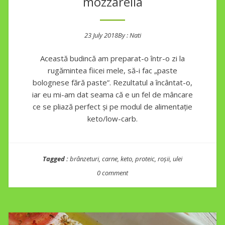
mozzarella
23 July 2018
By :
Nati
Posted on
Această budincă am preparat-o într-o zi la
rugămintea fiicei mele, să-i fac „paste
bolognese fără paste”. Rezultatul a încântat-o,
iar eu mi-am dat seama că e un fel de mâncare
ce se pliază perfect și pe modul de alimentație
keto/low-carb.
Tagged :
brânzeturi
,
carne
,
keto
,
proteic
,
roșii
,
ulei
0 comment