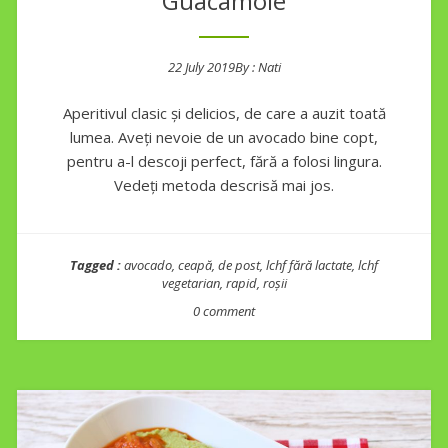
Guacamole
22 July 2019
By :
Nati
Posted on
Aperitivul clasic și delicios, de care a auzit toată
lumea. Aveți nevoie de un avocado bine copt,
pentru a-l descoji perfect, fără a folosi lingura.
Vedeți metoda descrisă mai jos.
Tagged :
avocado
,
ceapă
,
de post
,
lchf fără lactate
,
lchf
vegetarian
,
rapid
,
roșii
0 comment