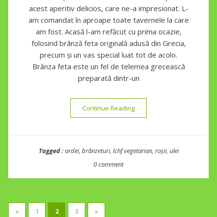
acest aperitiv delicios, care ne-a impresionat. L-
am comandat în aproape toate tavernele la care
am fost. Acasă l-am refăcut cu prima ocazie,
folosind brânză feta originală adusă din Grecia,
precum și un vas special luat tot de acolo.
Brânza feta este un fel de telemea grecească
preparată dintr-un
“Bouyourdi”
Continue Reading
Tagged :
ardei
,
brânzeturi
,
lchf vegetarian
,
roșii
,
ulei
0 comment
Posts
«
1
2
3
»