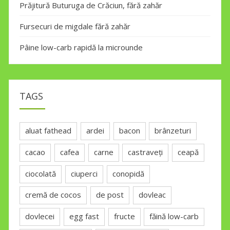
Prăjitură Buturuga de Crăciun, fără zahăr
Fursecuri de migdale fără zahăr
Pâine low-carb rapidă la microunde
TAGS
aluat fathead
ardei
bacon
brânzeturi
cacao
cafea
carne
castraveți
ceapă
ciocolată
ciuperci
conopidă
cremă de cocos
de post
dovleac
dovlecei
egg fast
fructe
făină low-carb