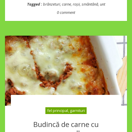
Tagged :
brânzeturi
,
carne
,
roșii
,
smântână
,
unt
0 comment
fel principal, garnituri
Budincă de carne cu