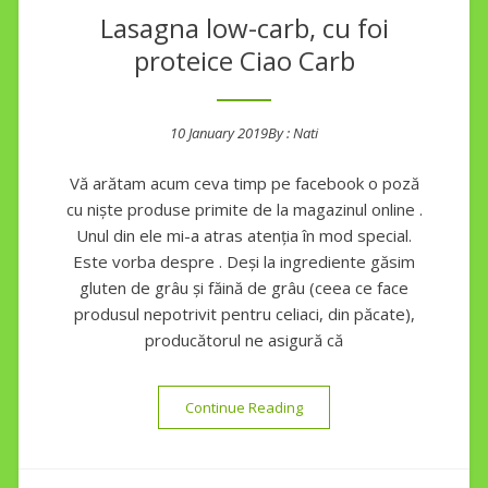
Lasagna low-carb, cu foi
proteice Ciao Carb
10 January 2019
By :
Nati
Posted on
Vă arătam acum ceva timp pe facebook o poză
cu niște produse primite de la magazinul online .
Unul din ele mi-a atras atenția în mod special.
Este vorba despre . Deși la ingrediente găsim
gluten de grâu și făină de grâu (ceea ce face
produsul nepotrivit pentru celiaci, din păcate),
producătorul ne asigură că
“Lasagna low-carb, cu foi pr
Continue Reading