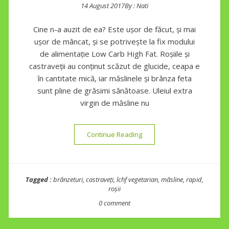
14 August 2017
By :
Nati
Posted on
Cine n-a auzit de ea? Este ușor de făcut, și mai
ușor de mâncat, și se potrivește la fix modului
de alimentație Low Carb High Fat. Roșiile și
castraveții au conținut scăzut de glucide, ceapa e
în cantitate mică, iar măslinele și brânza feta
sunt pline de grăsimi sănătoase. Uleiul extra
virgin de măsline nu
“Salată grecească”
Continue Reading
Tagged :
brânzeturi
,
castraveți
,
lchf vegetarian
,
măsline
,
rapid
,
roșii
0 comment