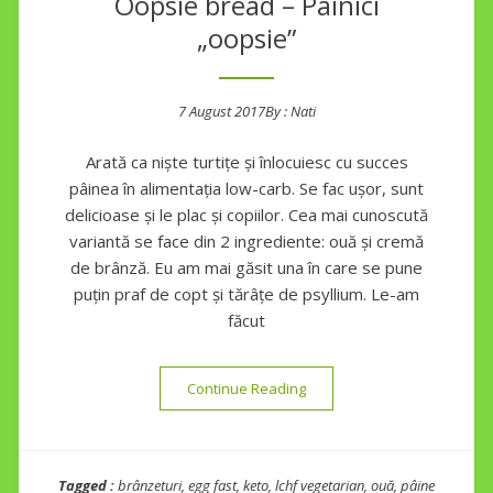
Oopsie bread – Pâinici
„oopsie”
7 August 2017
By :
Nati
Posted on
Arată ca niște turtițe și înlocuiesc cu succes
pâinea în alimentația low-carb. Se fac ușor, sunt
delicioase și le plac și copiilor. Cea mai cunoscută
variantă se face din 2 ingrediente: ouă și cremă
de brânză. Eu am mai găsit una în care se pune
puțin praf de copt și tărâțe de psyllium. Le-am
făcut
“Oopsie bread – Pâinici „oop
Continue Reading
Tagged :
brânzeturi
,
egg fast
,
keto
,
lchf vegetarian
,
ouă
,
pâine