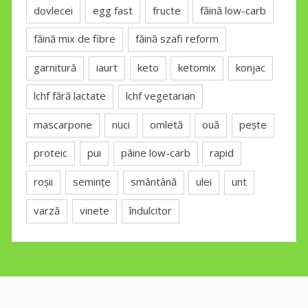
dovlecei
egg fast
fructe
făină low-carb
făină mix de fibre
făină szafi reform
garnitură
iaurt
keto
ketomix
konjac
lchf fără lactate
lchf vegetarian
mascarpone
nuci
omletă
ouă
pește
proteic
pui
pâine low-carb
rapid
roșii
semințe
smântână
ulei
unt
varză
vinete
îndulcitor