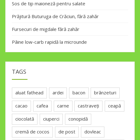
Sos de tip maioneză pentru salate
Prăjitură Buturuga de Crăciun, fără zahăr
Fursecuri de migdale fără zahăr
Pâine low-carb rapidă la microunde
TAGS
aluat fathead
ardei
bacon
brânzeturi
cacao
cafea
carne
castraveți
ceapă
ciocolată
ciuperci
conopidă
cremă de cocos
de post
dovleac